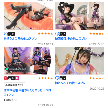
来栖うさこ その他コスプレ
樋園綾佳 その他コスプレ
2024.10.21
2023.10.30
紬とろろ その他コスプレ
写真集動画セット
2022.10.26
佐々木萌香 萌香ちゃんとハッピーハロ
ウィン♪
1,289pt ～
2023.10.29