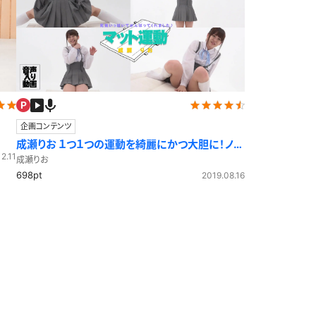
企画コンテンツ
成瀬りお １つ１つの運動を綺麗にかつ大胆に！ノー
2.11
ガードで元気よく行うマット運動
成瀬りお
698pt
2019.08.16