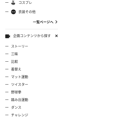
コスプレ
ャミソール
彼シャツ
Tシャツ
コスプレ
ナース
女
着物
袴
衣装その他
服
デニムスカート
ワンピー
バニーガール
バスローブ
一覧ページへ
雷風コーデ
ジーンズ
ェディングドレス
ースリミテーション
わんぱくスタイル
アイドル
着
ミニスカ
エプロン
セーター
企画コンテンツから探す
ストーリー
ロウィン
クリスマス
サバゲー
スタオル
透け
コート
三昧
比較
ーディガン
パーカー
ニットベ
着替え
マット運動
ツイスター
野球拳
踏み台運動
ダンス
チャレンジ