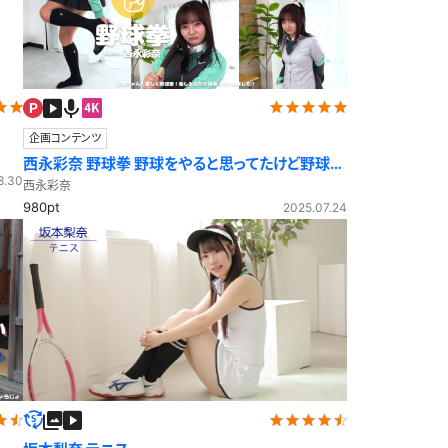
企画コンテンツ
西永彩奈 野球拳 野球をやると思ってたけど野球拳
8.30
をやることになって‥？
西永彩奈
980pt
2025.07.24