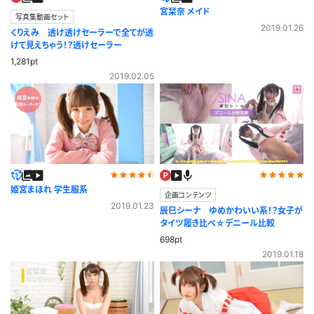
宮栞奈 メイド
写真集動画セット
2019.01.26
くりえみ 透け透けセーラーで全てが透
けて見えちゃう！？透けセーラー
1,281pt
2019.02.05
姫宮まほれ 学生服系
企画コンテンツ
2019.01.23
辰巳シーナ ゆめかわいい系！？女子が
タイツ履き比べ☆デニール比較
698pt
2019.01.18