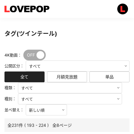
タグ(ツインテール)
OFF
ON
4K動画：
公開区分：
全て
月額見放題
単品
種類：
種別：
並べ替え：
全231件 ( 193 - 224 ) 全8ページ