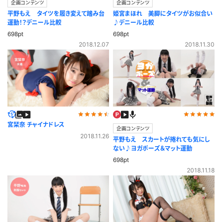
企画コンテンツ
企画コンテンツ
平野もえ タイツを履き変えて踏み台
姫宮まほれ 美脚にタイツがお似合い
運動！？デニール比較
♪デニール比較
698pt
698pt
2018.12.07
2018.11.30
宮栞奈 チャイナドレス
企画コンテンツ
2018.11.26
平野もえ スカートが捲れても気にし
ない♪ヨガポーズ＆マット運動
698pt
2018.11.18