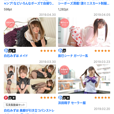
ャンプ！などいろんなポーズで自撮りに
シーポーズ満載！激ミニスカート制服カ
挑戦！
ーディガン
598pt
1,282pt
2019.04.30
2019.04.05
白石みずほ メイド
辰巳シーナ ガーリー系
2019.03.30
2019.03.23
浜田翔子 セーラー服
写真集動画セット
2019.02.20
白石みずほ 美脚が引き立つパンストレ