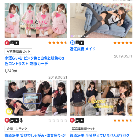
近江爽良 メイド
写真集動画セット
2019.05.11
小澤らいむ ピンク色と白色と肌色の3
色コントラスト！制服カーデ
1,249pt
2019.06.21
企画コンテンツ
写真集動画セット
篠原冴美 笑顔でしゃがみ・体育座り・ジ
篠原冴美 半分見えていませんか？セク