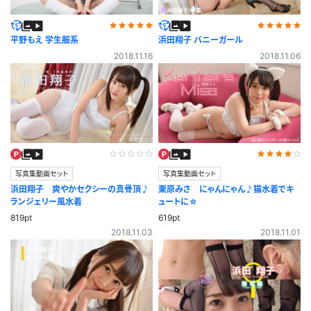
平野もえ 学生服系
浜田翔子 バニーガール
2018.11.16
2018.11.06
写真集動画セット
写真集動画セット
浜田翔子 爽やかセクシーの真骨頂♪
栗原みさ にゃんにゃん♪猫水着でキ
ランジェリー風水着
ュートに☆
819pt
619pt
2018.11.03
2018.11.01