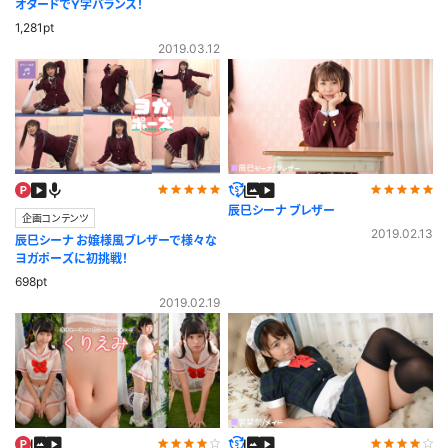
オタードでY字バランス！
1,281pt
2019.03.12
辰巳シーナ ブレザー
企画コンテンツ
2019.02.13
辰巳シーナ お嬢様風ブレザーで様々な
ヨガポーズに初挑戦！
698pt
2019.02.19