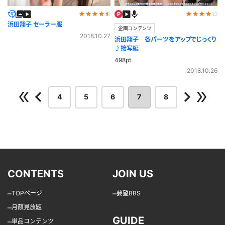
浜田翔子 セーラー服
企画コンテンツ
2018.10.27
浜田翔子 各パーツをアップでじっくり
♪接写編
498pt
2018.10.26
4
5
6
7
8
CONTENTS
JOIN US
–
–
TOPページ
要望BBS
–
月額見放題
GUIDE
–
単品コンテンツ