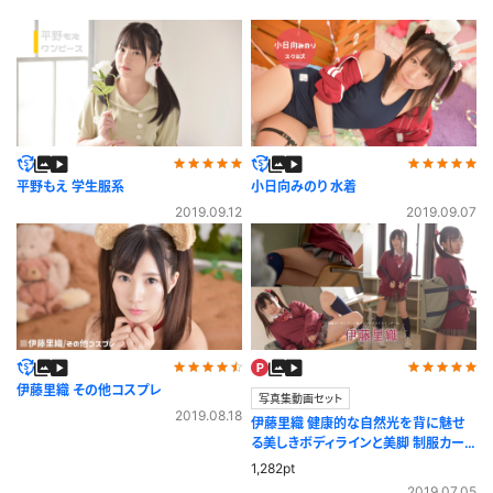
平野もえ 学生服系
小日向みのり 水着
2019.09.12
2019.09.07
伊藤里織 その他コスプレ
写真集動画セット
2019.08.18
伊藤里織 健康的な自然光を背に魅せ
る美しきボディラインと美脚 制服カー
ディガン
1,282pt
2019.07.05