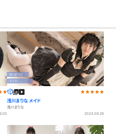
アイドル風
エプロン
サバゲー
コート
ニットベスト
浅川まりな メイド
浅川まりな
9.05
2024.09.26