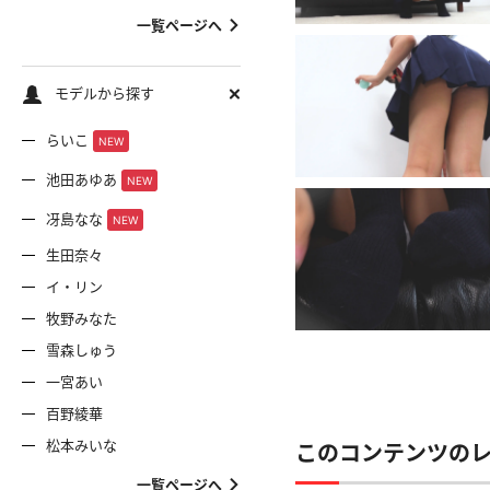
一覧ページへ
モデルから探す
らいこ
NEW
池田あゆあ
NEW
冴島なな
NEW
生田奈々
イ・リン
牧野みなた
雪森しゅう
一宮あい
百野綾華
松本みいな
このコンテンツの
一覧ページへ