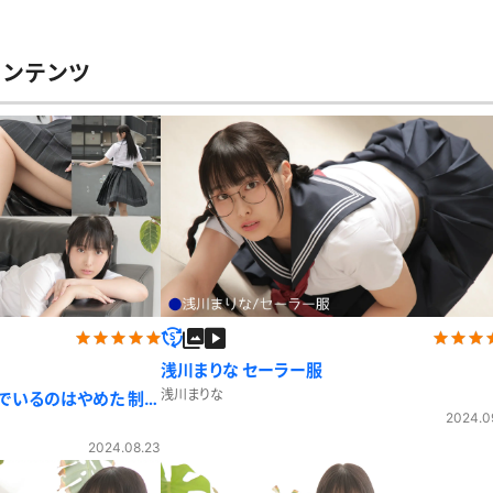
レースリミテーション
わんぱくスタイル
下着
ミニスカ
ス
ハロウィン
クリスマス
コンテンツ
バスタオル
透け
風
カーディガン
パーカー
スト
浅川まりな セーラー服
浅川まりな
でいるのはやめた 制服
2024.0
2024.08.23