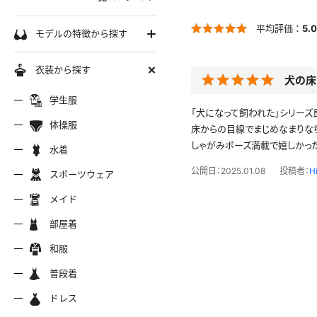
学生服
平均評価：
5.0
モデルの特徴から探す
セーラー服
巨乳
衣装から探す
犬の床
軟体
ーラー夏服
セーラー中間服
セーラー
制服シャツ
学生服
スレンダー
「犬になって飼われた」シリーズ
ムチムチ
体操服
床からの目線でまじめなまりな
ーラーブレザー
ブレザー
制服カー
制服パーカー
ブルマ
ミニマム
しゃがみポーズ満載で嬉しかった
水着
水着
長身
公開日：2025.01.08
投稿者：
H
スポーツウェア
スポーツウェア
服ジャージ
制服セーター
制服ニッ
制服ジャンパースカート
色白
マイクロビキニ
メイド
美脚
陸上
メイド
服ベスト
制服ポロシャツ
制服吊り
制服Tシャツ
操服
短パン
部屋着
美尻
クミズ
競泳水着
ビキニ
部屋着
ちっぱい
和服
アリーダー
テニス
マーチン
服ワンピース
透けセーラー
制服コス
浴衣
普段着
一覧ページへ
普段着
オタード
スパッツ
ジャージ
ーリー
ふりふり衣装
ドレス
ホットパンツ
チャイナドレス