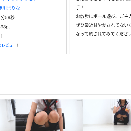
手！
浅川まりな
お散歩にボール遊び、ご主
7分58秒
ぜひ最近甘やかされてない
898pt
なって癒されてみてくださ
21
のレビュー
）