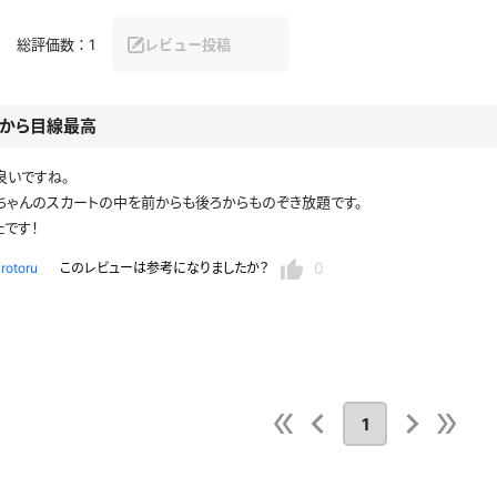
セーラー夏服
セーラー中間服
総評価数：
1
レビュー投稿
セーラーブレザー
ブレザー
から目線最高
冬服
制服ジャージ
制服セーター
良いですね。
ちゃんのスカートの中を前からも後ろからものぞき放題です。
ディガン
制服ベスト
制服ポロシャツ
体操服
短パン
です！
スクミズ
競泳水着
0
irotoru
このレビューは参考になりましたか？
チアリーダー
テニス
トベスト
制服ワンピース
透けセーラー
レオタード
スパッツ
ガーリー
ふりふり衣装
スカート
キャミソール
彼シャツ
T
グバンド
プレ
巫女
着物
1
私服
デニムスカート
地雷風コーデ
ジーンズ
ウェディングドレス