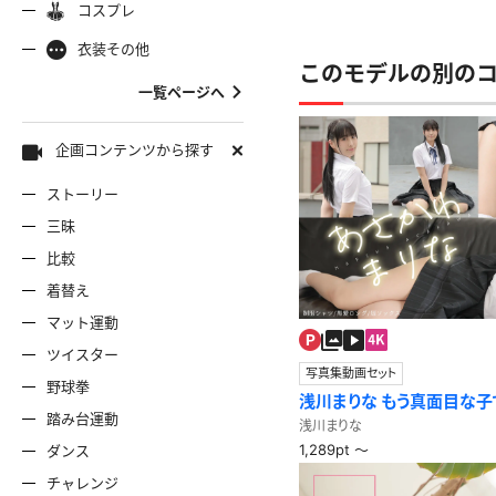
コスプレ
ャミソール
彼シャツ
Tシャツ
コスプレ
ナース
女
着物
袴
衣装その他
服
デニムスカート
ワンピー
バニーガール
このモデルの別の
バスローブ
一覧ページへ
雷風コーデ
ジーンズ
ェディングドレス
ースリミテーション
わんぱくスタイル
アイドル
着
ミニスカ
エプロン
セーター
企画コンテンツから探す
ストーリー
ロウィン
クリスマス
サバゲー
スタオル
透け
コート
三昧
比較
ーディガン
パーカー
ニットベ
着替え
マット運動
ツイスター
写真集動画セット
野球拳
浅川まりな もう真面目な子
踏み台運動
シャツ
浅川まりな
1,289pt ～
ダンス
チャレンジ