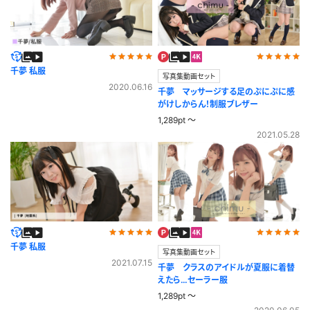
千夢 私服
写真集動画セット
2020.06.16
千夢 マッサージする足のぷにぷに感
がけしからん！制服ブレザー
1,289pt ～
2021.05.28
千夢 私服
写真集動画セット
2021.07.15
千夢 クラスのアイドルが夏服に着替
えたら…セーラー服
1,289pt ～