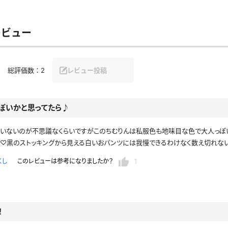
レビュー
総評価数：
2
レビュー投稿
ぽいかと思ってたら♪
ていないのが不思議なくらいですがこのちむりんは私服色も地味目な色で大人っぽ
た♡黒のストッキングから見える白いおパンツには我慢できるわけなく数え切れな
1
くし
このレビューは参考になりましたか？
！