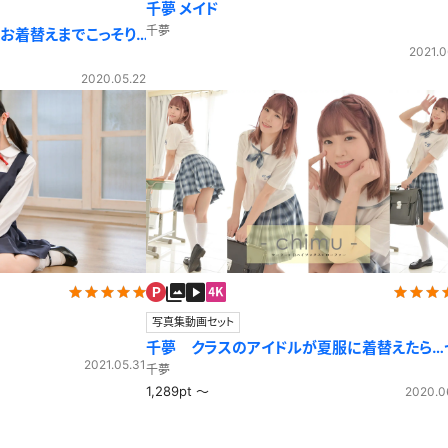
千夢 メイド
千夢
お着替えまでこっそり
2021.0
2020.05.22
写真集動画セット
千夢 クラスのアイドルが夏服に着替えたら…
2021.05.31
ーラー服
千夢
1,289pt ～
2020.0