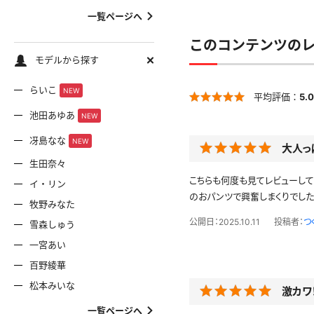
一覧ページへ
このコンテンツの
モデルから探す
らいこ
NEW
平均評価：
5.0
池田あゆあ
NEW
冴島なな
NEW
大人っ
生田奈々
こちらも何度も見てレビューし
イ・リン
のおパンツで興奮しまくりでし
牧野みなた
公開日：2025.10.11
投稿者：
つ
雪森しゅう
一宮あい
百野綾華
松本みいな
激カワ
一覧ページへ