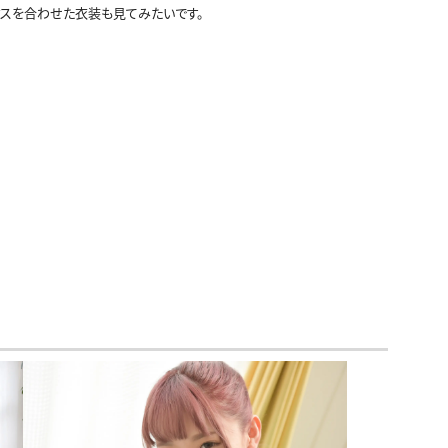
スを合わせた衣装も見てみたいです。
セーラー冬服
制服カーディガン
制服ニットベスト
制服吊りスカート
ビキニ
マーチングバンド
制服コスプレ
ジャージ
シャツ
袴
ワンピース