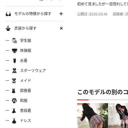
初めて見ましたが一目惚れして
学生服
モデルの特徴から探す
公開日：2020.05.16
投稿者：
ズ
セーラー服
巨乳
衣装から探す
軟体
ーラー夏服
セーラー中間服
セーラー
制服シャツ
学生服
スレンダー
ムチムチ
体操服
ーラーブレザー
ブレザー
制服カー
制服パーカー
ブルマ
ミニマム
水着
水着
長身
スポーツウェア
スポーツウェア
服ジャージ
制服セーター
制服ニッ
制服ジャンパースカート
色白
マイクロビキニ
メイド
美脚
陸上
メイド
服ベスト
制服ポロシャツ
制服吊り
制服Tシャツ
操服
短パン
部屋着
美尻
このモデルの別の
クミズ
競泳水着
ビキニ
部屋着
ちっぱい
和服
アリーダー
テニス
マーチン
服ワンピース
透けセーラー
制服コス
浴衣
普段着
一覧ページへ
普段着
オタード
スパッツ
ジャージ
ーリー
ふりふり衣装
ドレス
ホットパンツ
チャイナドレス