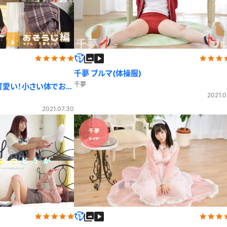
レースリミテーション
わんぱくスタイル
下着
ミニスカ
ス
ハロウィン
クリスマス
バスタオル
透け
風
カーディガン
パーカー
千夢 ブルマ(体操服)
千夢
可愛い！小さい体でお掃
2021.0
2021.07.30
スト