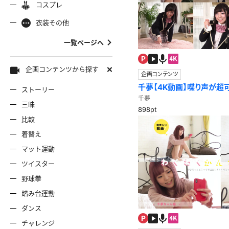
コスプレ
ャミソール
彼シャツ
Tシャツ
コスプレ
ナース
女
着物
袴
衣装その他
服
デニムスカート
ワンピー
バニーガール
バスローブ
一覧ページへ
雷風コーデ
ジーンズ
ェディングドレス
ースリミテーション
わんぱくスタイル
アイドル
着
ミニスカ
エプロン
セーター
企画コンテンツから探す
企画コンテンツ
千夢【4K動画】喋り声が超
ストーリー
ロウィン
クリスマス
サバゲー
スタオル
透け
コート
除頑張ります！
千夢
三昧
898pt
比較
ーディガン
パーカー
ニットベ
着替え
マット運動
ツイスター
野球拳
踏み台運動
ダンス
チャレンジ