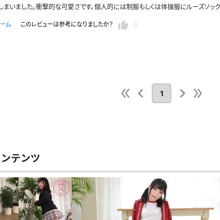
しまいました。衝撃的な可愛さです。個人的には制服もしくは体操服にルーズソック
セーラー夏服
セーラー中間服
0
ーム
このレビューは参考になりましたか？
セーラーブレザー
ブレザー
冬服
制服ジャージ
制服セーター
1
ディガン
制服ベスト
制服ポロシャツ
体操服
短パン
スクミズ
競泳水着
チアリーダー
テニス
トベスト
制服ワンピース
透けセーラー
レオタード
スパッツ
ガーリー
ふりふり衣装
スカート
コンテンツ
キャミソール
彼シャツ
T
グバンド
プレ
巫女
着物
私服
デニムスカート
地雷風コーデ
ジーンズ
ウェディングドレス