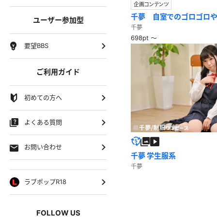
企画コンテンツ
千夢 自室でのゴロゴロや
ユーザー参加型
拝見！？観察風
千夢
698pt ～
要望BBS
ご利用ガイド
初めての方へ
よくある質問
お問い合わせ
千夢 学生服系
千夢
ラブポップR18
FOLLOW US