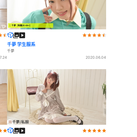
アイドル風
エプロン
サバゲー
コート
ニットベスト
千夢 学生服系
千夢
7.24
2020.06.04