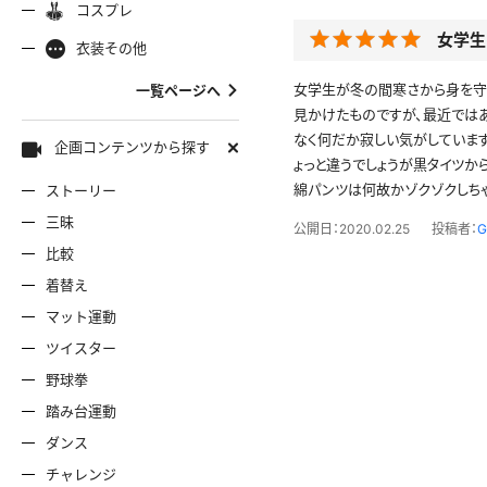
コスプレ
ャミソール
彼シャツ
Tシャツ
コスプレ
ナース
女学生
女
着物
袴
衣装その他
服
デニムスカート
ワンピー
バニーガール
バスローブ
女学生が冬の間寒さから身を守
一覧ページへ
雷風コーデ
ジーンズ
見かけたものですが、最近では
ェディングドレス
ースリミテーション
わんぱくスタイル
アイドル
着
ミニスカ
エプロン
セーター
なく何だか寂しい気がしています
企画コンテンツから探す
ょっと違うでしょうが黒タイツか
綿パンツは何故かゾクゾクしちゃ
ストーリー
ロウィン
クリスマス
サバゲー
スタオル
透け
コート
三昧
公開日：2020.02.25
投稿者：
G
比較
ーディガン
パーカー
ニットベ
着替え
マット運動
ツイスター
野球拳
踏み台運動
ダンス
チャレンジ