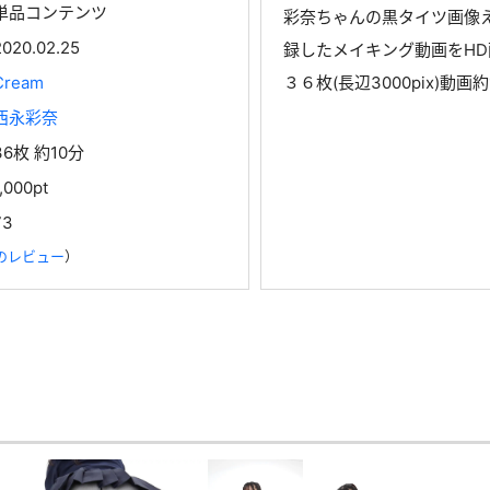
単品コンテンツ
彩奈ちゃんの黒タイツ画像え
2020.02.25
録したメイキング動画をHD
Cream
３６枚(長辺3000pix)動画約
西永彩奈
36枚 約10分
1,000pt
73
のレビュー
）