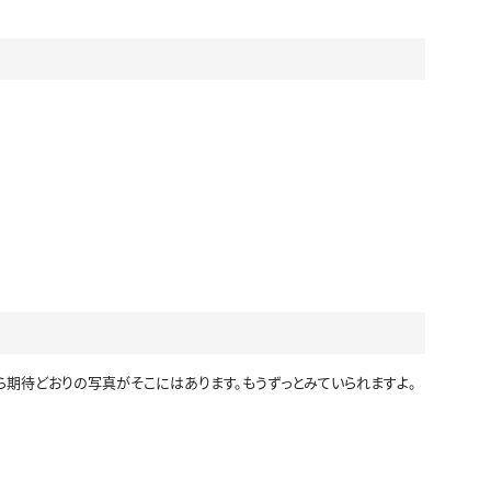
セーラー冬服
制服カーディガン
制服ニットベスト
制服吊りスカート
ビキニ
マーチングバンド
制服コスプレ
ジャージ
シャツ
ら期待どおりの写真がそこにはあります。もうずっとみていられますよ。
袴
ワンピース