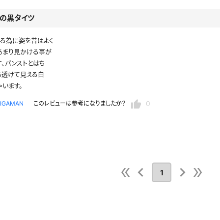
レースリミテーション
わんぱくスタイル
下着
ミニスカ
の黒タイツ
ス
ハロウィン
クリスマス
バスタオル
透け
る為に姿を昔はよく
あまり見かける事が
風
カーディガン
パーカー
、パンストとはち
ら透けて見える白
います。
0
IGAMAN
このレビューは参考になりましたか？
スト
1