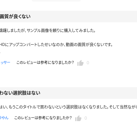
セーラー夏服
セーラー中間服
画質が良くない
セーラーブレザー
ブレザー
躊躇しましたが、サンプル画像を頼りに購入してみました。
。
冬服
制服ジャージ
制服セーター
HDにアップコンバートしたせいなのか、動画の画質が良くないです。
。
ディガン
制服ベスト
制服ポロシャツ
体操服
短パン
0
ヒッサー
このレビューは参考になりましたか？
スクミズ
競泳水着
チアリーダー
テニス
トベスト
制服ワンピース
透けセーラー
レオタード
スパッツ
わない選択肢はない
ガーリー
ふりふり衣装
スカート
キャミソール
彼シャツ
T
はい、もうこのタイトルで買わないという選択肢はなくなりました。そして当然なが
グバンド
プレ
巫女
着物
私服
デニムスカート
0
ラやん
このレビューは参考になりましたか？
地雷風コーデ
ジーンズ
ウェディングドレス