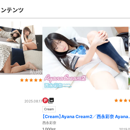
コンテンツ
2025.08.17
Cream
【Cream】Ayana Cream2／西永彩奈 Ayana
Nishinaga
西永彩奈
1,000pt
2019.0