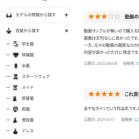
学生服
モデルの特徴から探す
動画の
セーラー服
巨乳
衣装から探す
動画サンプルが無いので購入を
軟体
画像は文句なしに良かったです
ーラー夏服
セーラー中間服
セーラー
制服シャツ
学生服
スレンダー
一方、元々の動画の画質なのか
内容が良かっただけに残念です
ムチムチ
体操服
ーラーブレザー
ブレザー
制服カー
制服パーカー
ブルマ
ミニマム
公開日：2022.06.09
投稿者：
水着
水着
長身
スポーツウェア
スポーツウェア
服ジャージ
制服セーター
制服ニッ
制服ジャンパースカート
色白
マイクロビキニ
メイド
美脚
陸上
これ買
メイド
服ベスト
制服ポロシャツ
制服吊り
制服Tシャツ
操服
短パン
部屋着
美尻
クミズ
競泳水着
ビキニ
部屋着
ちっぱい
あやなタイツという作品名です。
和服
アリーダー
テニス
マーチン
服ワンピース
透けセーラー
制服コス
浴衣
普段着
一覧ページへ
普段着
公開日：2021.10.17
投稿者：
ム
オタード
スパッツ
ジャージ
ーリー
ふりふり衣装
ドレス
ホットパンツ
チャイナドレス