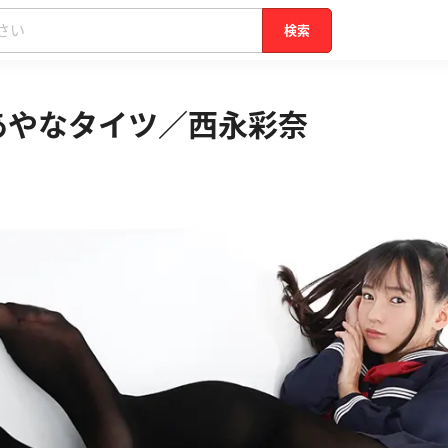
検索
】あやなタイツ／西永彩奈