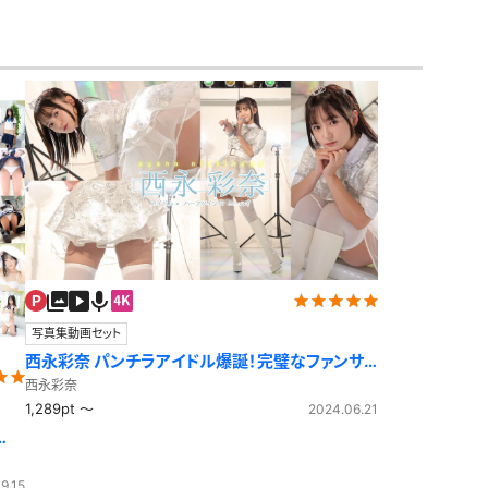
写真集動画セット
西永彩奈 パンチラアイドル爆誕！完璧なファンサ
に胸いっぱい！アイドル風
西永彩奈
1,289pt ～
2024.06.21
9.15