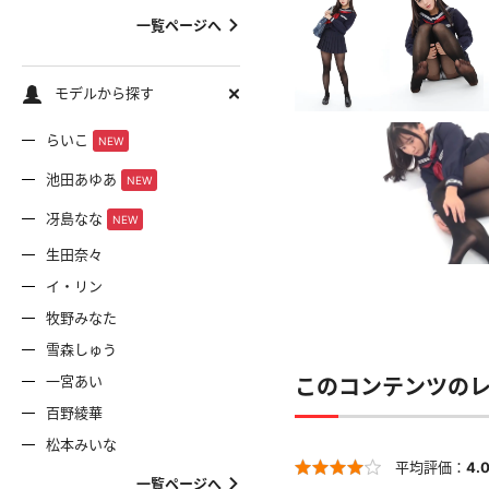
一覧ページへ
モデルから探す
らいこ
NEW
池田あゆあ
NEW
冴島なな
NEW
生田奈々
イ・リン
牧野みなた
雪森しゅう
一宮あい
このコンテンツの
百野綾華
松本みいな
平均評価：
4.
一覧ページへ