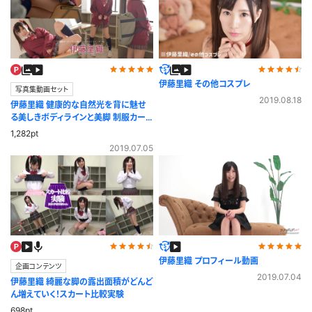
伊藤里織 その他コスプレ
写真集動画セット
2019.08.18
伊藤里織 健康的な自然光を背に魅せ
る美しきボディラインと美脚 制服カー
ディガン
1,282pt
2019.07.05
伊藤里織 プロフィール動画
企画コンテンツ
2019.07.04
伊藤里織 綺麗な脚の露出面積がどんど
ん増えていく！スカート比較実験
698pt