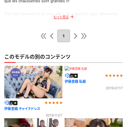
que les chaussettes sont grandes !!!
Très bon moment et en plus elle a de superbes sous vêtements
もっと見る
et cheveux longs !!
Extra !!!
1
公開日：2021.03.08
投稿者：
tx89
このレビューは参考になりましたか？
0
このモデルの別のコンテンツ
伊藤里織 私服
2019.07.17
伊藤里織 チャイナドレス
2019.11.07