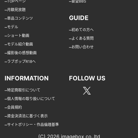
–
–
TOPページ
要望BBS
–
月額見放題
GUIDE
–
単品コンテンツ
–
モデル
–
初めての方へ
–
ショート動画
–
よくある質問
–
モデル紹介動画
–
お問い合わせ
–
撮影後の感想動画
–
ラブポップR18へ
INFORMATION
FOLLOW US
–
特定商取引について
–
個人情報の取り扱いについて
–
会員規約
–
資金決済法に基づく表示
–
サイトポリシー・作品倫理基準
(C) 2026 imagebox co.,ltd