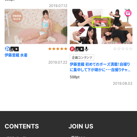
2019.07.12
伊藤里織 水着
企画コンテンツ
2019.07.22
伊藤里織 初めてのポーズ満載！自撮り
に集中して下が疎かに・・・自撮りチャレ
ンジ
598pt
2019.08.02
CONTENTS
JOIN US