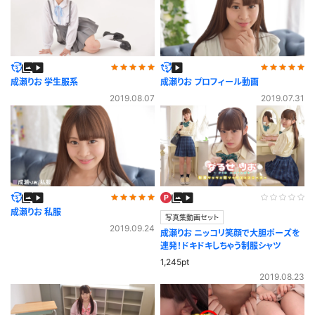
成瀬りお 学生服系
成瀬りお プロフィール動画
2019.08.07
2019.07.31
成瀬りお 私服
写真集動画セット
2019.09.24
成瀬りお ニッコリ笑顔で大胆ポーズを
連発！ドキドキしちゃう制服シャツ
1,245pt
2019.08.23