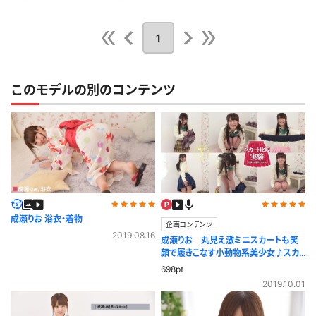
が女の子の大事なところに食い込むさまは思わずかぶり付きで見ちゃいまし
た。
1
公開日：2019.08.16
投稿者：
GIGAMAN
このレビューは参考になりましたか？
0
このモデルの別のコンテンツ
成瀬りお 浴衣・着物
企画コンテンツ
2019.08.16
成瀬りお 丸見え激ミニスカートも笑
顔で履きこなす小動物系美少女♪スカ
ート比較実験
698pt
2019.10.01