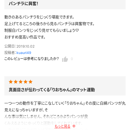
パンチラに興奮！
公開日：2021.08.03
投稿者：
MOCKN
動きのあるパンチラをじっくり堪能できます。
このレビューは参考になりましたか？
0
足上げてるところの後ろから見るパンチラは興奮物です。
制服白パンツをじっくり見せてもらいましょう♡
おすすめ度高い作品です。
公開日：2019.10.02
投稿者：
kuauri49
このレビューは参考になりましたか？
0
真面目さが伝わってくる「りおちゃん」のマット運動
一つ一つの動作を丁寧にこなしていく「りおちゃん」その度に白綿パンツが丸
見えになっちゃいますが、そ
んな事は気にしません、それどころかよりパンツが良
くみえるようにゆっくりと運動をしてくれています、
もっと見る
一番の見どころは足上げ運動でしょうか、白綿パンツ