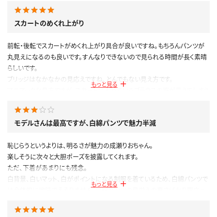
スカートのめくれ上がり
前転・後転でスカートがめくれ上がり具合が良いですね。もちろんパンツが
丸見えになるのも良いです。すんなりできないので見られる時間が長く素晴
らしいです。
ブリッジはなかなかの見応えですね、とんでもない見え方です。
もっと見る
マニアックな見方ですが、スカートに入れているブラウスの裾が見えてしまう
のが良いですね。
公開日：2023.04.16
モデルさんは最高ですが、白綿パンツで魅力半減
投稿者：
ヒッサー
このレビューは参考になりましたか？
0
恥じらうというよりは、明るさが魅力の成瀬りおちゃん。
楽しそうに次々と大胆ポーズを披露してくれます。
ただ、下着があまりにも残念。
白背景、白いマット、白がポイントになる制服を着ているため、白綿パンツで
もっと見る
は全体的に地味でそそりません。白綿パンツの見栄えの悪さばかり際立っ
てしまっています。
モデルさんが素晴らしいだけに魅力が半減しています。