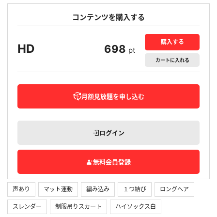
コンテンツを購入する
購入する
HD
698
pt
カート
に入れる
月額見放題を申し込む
ログイン
無料会員登録
声あり
マット運動
編み込み
１つ結び
ロングヘア
スレンダー
制服吊りスカート
ハイソックス白