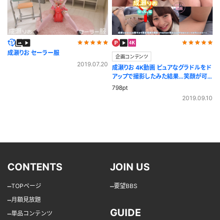
成瀬りお セーラー服
企画コンテンツ
2019.07.20
成瀬りお 4K動画 ピュアなグラドルをド
アップで撮影したみた結果…笑顔が可
愛いすぎた！接写編
798pt
2019.09.10
CONTENTS
JOIN US
–
–
TOPページ
要望BBS
–
月額見放題
GUIDE
–
単品コンテンツ