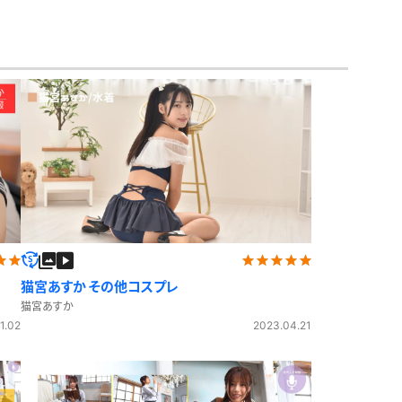
アイドル風
エプロン
サバゲー
コート
ニットベスト
猫宮あすか その他コスプレ
猫宮あすか
1.02
2023.04.21