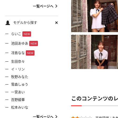
一覧ページへ
モデルから探す
らいこ
NEW
池田あゆあ
NEW
冴島なな
NEW
生田奈々
イ・リン
牧野みなた
雪森しゅう
一宮あい
このコンテンツの
百野綾華
松本みいな
一覧ページへ
平均評価：
2.0