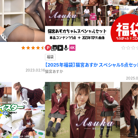
福袋
【2025年福袋】猫宮あすか スペシャル5点セッ
2023.02.16
【期間限定！】
猫宮あすか
2025.0