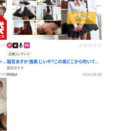
企画コンテンツ
ト
猫宮あすか 強風 じいや？この風どこから吹いてい
るの？
猫宮あすか
1.01
898pt
2024.08.28