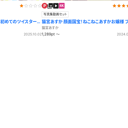
写真集動画セット
生初めてのツイスターゲ
猫宮あすか 顔面国宝！ねこねこあすかお嬢様 
ザー
猫宮あすか
1,289pt ～
2025.10.02
2024.0