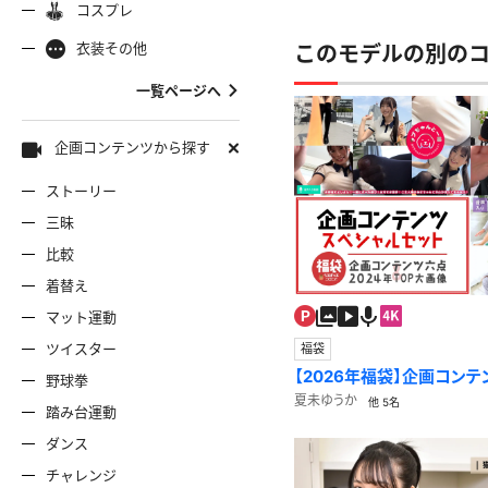
コスプレ
ャミソール
彼シャツ
Tシャツ
コスプレ
ナース
女
着物
袴
衣装その他
このモデルの別の
服
デニムスカート
ワンピー
バニーガール
バスローブ
一覧ページへ
雷風コーデ
ジーンズ
ェディングドレス
ースリミテーション
わんぱくスタイル
アイドル
着
ミニスカ
エプロン
セーター
企画コンテンツから探す
ストーリー
ロウィン
クリスマス
サバゲー
スタオル
透け
コート
三昧
比較
ーディガン
パーカー
ニットベ
着替え
マット運動
ツイスター
福袋
【2026年福袋】企画コン
野球拳
限定！】
夏未ゆうか
他 5名
踏み台運動
ダンス
チャレンジ