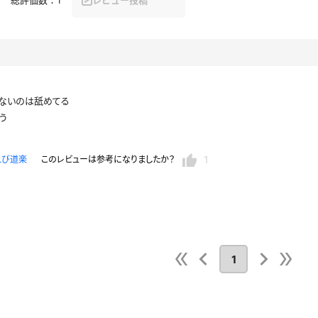
セーラー夏服
セーラー中間服
セーラーブレザー
ブレザー
冬服
制服ジャージ
制服セーター
ないのは舐めてる
う
ディガン
制服ベスト
制服ポロシャツ
体操服
短パン
スクミズ
競泳水着
1
えび道楽
このレビューは参考になりましたか？
チアリーダー
テニス
トベスト
制服ワンピース
透けセーラー
レオタード
スパッツ
ガーリー
ふりふり衣装
スカート
キャミソール
彼シャツ
T
グバンド
1
プレ
巫女
着物
私服
デニムスカート
地雷風コーデ
ジーンズ
ウェディングドレス