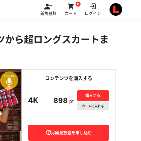
0
新規登録
カート
ログイン
ーツから超ロングスカートま
コンテンツを購入する
購入する
4K
898
pt
カート
に入れる
月額見放題を申し込む