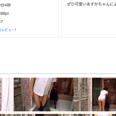
ぜひ可愛いあすかちゃんに
9分4秒
898pt
37
のレビュー
）