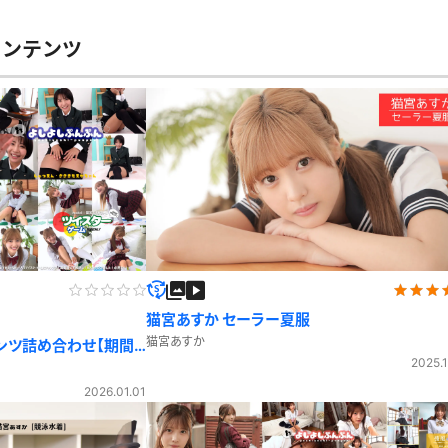
レースリミテーション
わんぱくスタイル
下着
ミニスカ
コンテンツ
ス
ハロウィン
クリスマス
バスタオル
透け
風
カーディガン
パーカー
スト
猫宮あすか セーラー夏服
猫宮あすか
テンツ詰め合わせ【期間
2025.1
2026.01.01