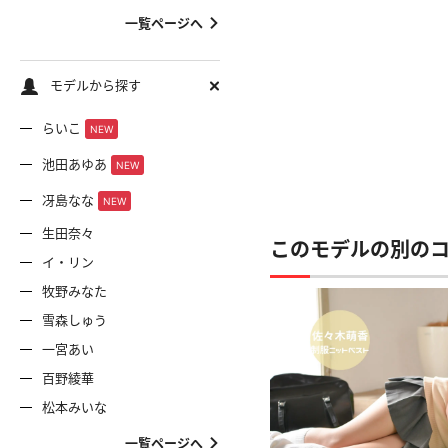
一覧ページへ
モデルから探す
らいこ
NEW
池田あゆあ
NEW
冴島なな
NEW
生田奈々
このモデルの別の
イ・リン
牧野みなた
雪森しゅう
一宮あい
百野綾華
松本みいな
一覧ページへ