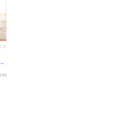
アイドル風
エプロン
サバゲー
コート
ニットベスト
0.02