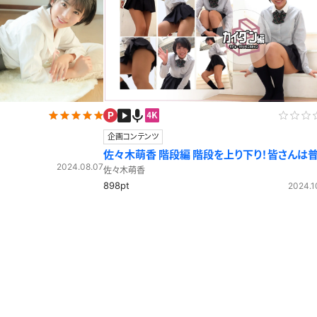
レースリミテーション
わんぱくスタイル
下着
ミニスカ
ス
ハロウィン
クリスマス
バスタオル
透け
風
カーディガン
パーカー
企画コンテンツ
佐々木萌香 階段編 階段を上り下り！皆さんは普段
2024.08.07
階段使いますか？？
スト
佐々木萌香
898pt
2024.1