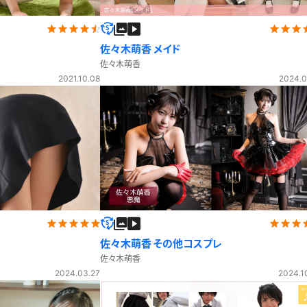
セーラー夏服
セーラー中間服
佐々木萌香 メイド
セーラーブレザー
ブレザー
佐々木萌香
2021.10.08
2024.0
冬服
制服ジャージ
制服セーター
ディガン
制服ベスト
制服ポロシャツ
体操服
短パン
スクミズ
競泳水着
チアリーダー
テニス
トベスト
制服ワンピース
透けセーラー
レオタード
スパッツ
ガーリー
ふりふり衣装
スカート
キャミソール
彼シャツ
T
佐々木萌香 その他コスプレ
グバンド
プレ
巫女
着物
佐々木萌香
私服
デニムスカート
2024.03.27
2024.1
地雷風コーデ
ジーンズ
ウェディングドレス