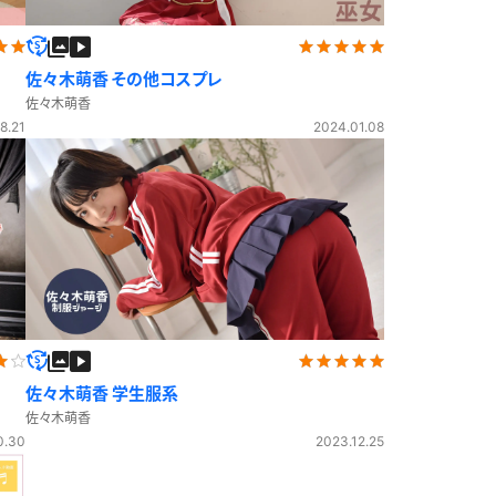
セーラー冬服
佐々木萌香 その他コスプレ
制服カーディガン
佐々木萌香
8.21
2024.01.08
制服ニットベスト
制服吊りスカート
ビキニ
マーチングバンド
制服コスプレ
ジャージ
シャツ
佐々木萌香 学生服系
袴
佐々木萌香
ワンピース
0.30
2023.12.25