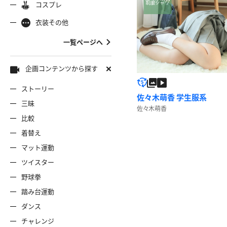
コスプレ
ャミソール
彼シャツ
Tシャツ
コスプレ
ナース
女
着物
袴
衣装その他
服
デニムスカート
ワンピー
バニーガール
バスローブ
一覧ページへ
雷風コーデ
ジーンズ
ェディングドレス
ースリミテーション
わんぱくスタイル
アイドル
着
ミニスカ
エプロン
セーター
企画コンテンツから探す
ストーリー
ロウィン
クリスマス
サバゲー
スタオル
透け
コート
佐々木萌香 学生服系
三昧
佐々木萌香
比較
ーディガン
パーカー
ニットベ
着替え
マット運動
ツイスター
野球拳
踏み台運動
ダンス
チャレンジ