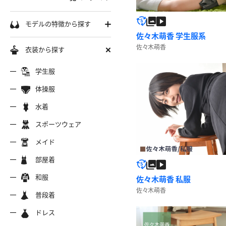
学生服
モデルの特徴から探す
佐々木萌香 学生服系
セーラー服
巨乳
佐々木萌香
衣装から探す
軟体
ーラー夏服
セーラー中間服
セーラー
制服シャツ
学生服
スレンダー
ムチムチ
体操服
ーラーブレザー
ブレザー
制服カー
制服パーカー
ブルマ
ミニマム
水着
水着
長身
スポーツウェア
スポーツウェア
服ジャージ
制服セーター
制服ニッ
制服ジャンパースカート
色白
マイクロビキニ
メイド
美脚
陸上
メイド
服ベスト
制服ポロシャツ
制服吊り
制服Tシャツ
操服
短パン
部屋着
美尻
クミズ
競泳水着
ビキニ
部屋着
ちっぱい
和服
佐々木萌香 私服
アリーダー
テニス
マーチン
服ワンピース
透けセーラー
制服コス
浴衣
佐々木萌香
普段着
一覧ページへ
普段着
オタード
スパッツ
ジャージ
ーリー
ふりふり衣装
ドレス
ホットパンツ
チャイナドレス