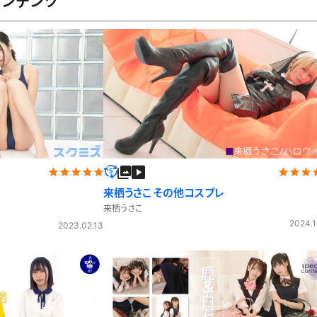
コンテンツ
レースリミテーション
わんぱくスタイル
下着
ミニスカ
ス
ハロウィン
クリスマス
バスタオル
透け
風
カーディガン
パーカー
スト
来栖うさこ その他コスプレ
来栖うさこ
2024.1
2023.02.13