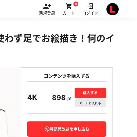
0
新規登録
カート
ログイン
使わず足でお絵描き！何のイ
コンテンツを購入する
購入する
4K
898
pt
カート
に入れる
月額見放題を申し込む