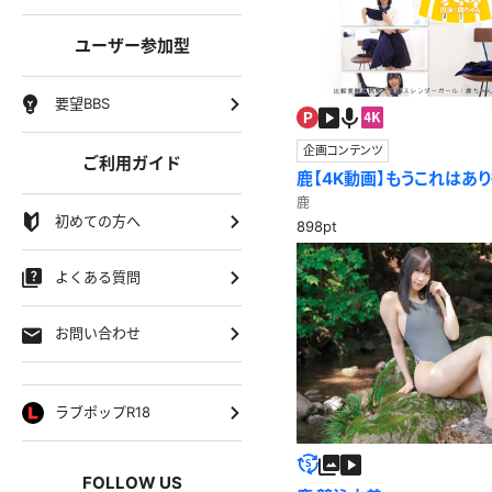
ユーザー参加型
要望BBS
企画コンテンツ
ご利用ガイド
鹿【4K動画】もうこれはあ
スカート比較実験
鹿
初めての方へ
898pt
よくある質問
お問い合わせ
ラブポップR18
FOLLOW US