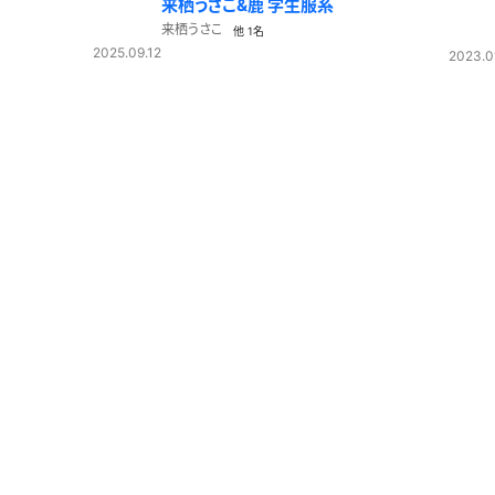
来栖うさこ&鹿 学生服系
来栖うさこ
他 1名
2025.09.12
2023.0