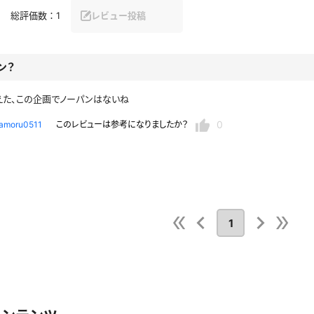
総評価数：
1
レビュー投稿
セーラー夏服
セーラー中間服
セーラーブレザー
ブレザー
ン？
冬服
制服ジャージ
制服セーター
えた、この企画でノーパンはないね
0
amoru0511
このレビューは参考になりましたか？
ディガン
制服ベスト
制服ポロシャツ
体操服
短パン
スクミズ
競泳水着
チアリーダー
テニス
トベスト
制服ワンピース
透けセーラー
レオタード
スパッツ
ガーリー
ふりふり衣装
スカート
1
キャミソール
彼シャツ
T
グバンド
プレ
巫女
着物
私服
デニムスカート
地雷風コーデ
ジーンズ
ウェディングドレス