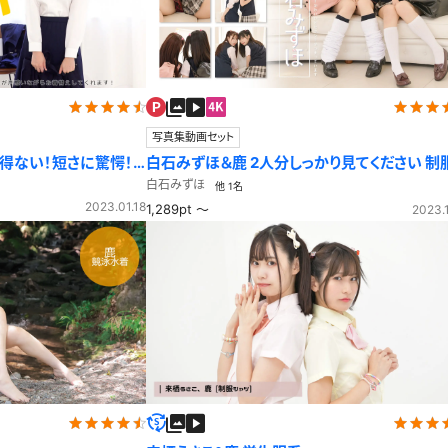
写真集動画セット
り得ない！短さに驚愕！？
白石みずほ＆鹿 2人分しっかり見てください 制
ットベスト
白石みずほ
他 1名
2023.01.18
1,289pt ～
2023.1