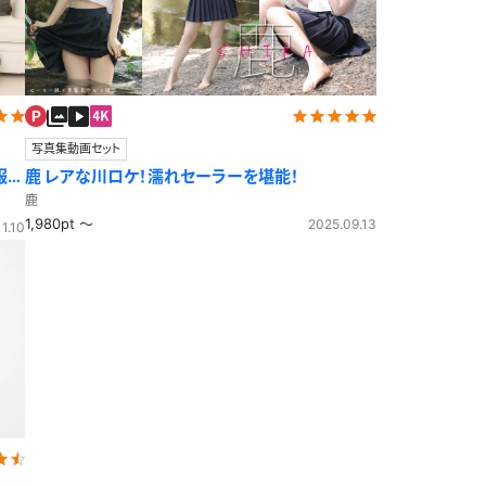
写真集動画セット
服ニ
鹿 レアな川ロケ！濡れセーラーを堪能！
鹿
1,980pt ～
2025.09.13
1.10