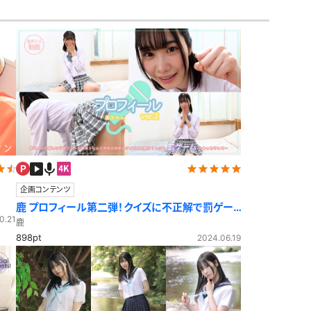
アイドル風
エプロン
サバゲー
コート
ニットベスト
企画コンテンツ
鹿 プロフィール第二弾！クイズに不正解で罰ゲー
0.21
ム！？
鹿
898pt
2024.06.19