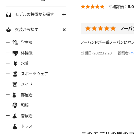
平均評価：
5.0
学生服
モデルの特徴から探す
セーラー服
巨乳
ノーパ
衣装から探す
軟体
ーラー夏服
セーラー中間服
セーラー
制服シャツ
学生服
ノーハンドが一瞬ノーパンに見
スレンダー
ムチムチ
体操服
公開日：2022.12.20
投稿者：
m
ーラーブレザー
ブレザー
制服カー
制服パーカー
ブルマ
ミニマム
水着
水着
長身
スポーツウェア
スポーツウェア
服ジャージ
制服セーター
制服ニッ
制服ジャンパースカート
色白
マイクロビキニ
メイド
美脚
陸上
メイド
服ベスト
制服ポロシャツ
制服吊り
制服Tシャツ
操服
短パン
部屋着
美尻
クミズ
競泳水着
ビキニ
部屋着
ちっぱい
和服
アリーダー
テニス
マーチン
服ワンピース
透けセーラー
制服コス
浴衣
普段着
一覧ページへ
普段着
オタード
スパッツ
ジャージ
ーリー
ふりふり衣装
ドレス
ホットパンツ
チャイナドレス