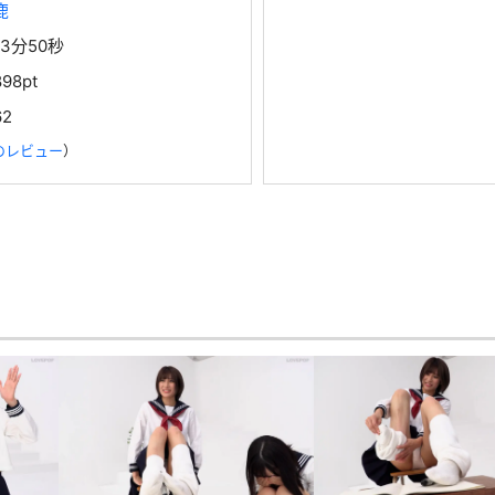
鹿
13分50秒
898pt
62
のレビュー
）