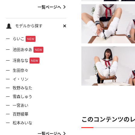
一覧ページへ
モデルから探す
らいこ
NEW
池田あゆあ
NEW
冴島なな
NEW
生田奈々
イ・リン
牧野みなた
雪森しゅう
一宮あい
百野綾華
このコンテンツの
松本みいな
一覧ページへ