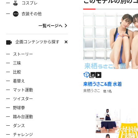
このモデルの別の
コスプレ
ャミソール
彼シャツ
Tシャツ
コスプレ
ナース
女
着物
袴
衣装その他
服
デニムスカート
ワンピー
バニーガール
バスローブ
一覧ページへ
雷風コーデ
ジーンズ
ェディングドレス
ースリミテーション
わんぱくスタイル
アイドル
着
ミニスカ
エプロン
セーター
企画コンテンツから探す
ストーリー
ロウィン
クリスマス
サバゲー
スタオル
透け
コート
三昧
比較
ーディガン
パーカー
ニットベ
着替え
来栖うさこ&鹿 水着
マット運動
来栖うさこ
他 1名
ツイスター
野球拳
踏み台運動
ダンス
チャレンジ