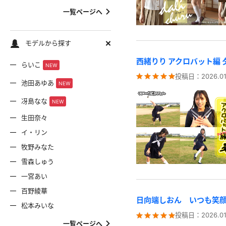
一覧ページへ
モデルから探す
西緒りり アクロバット編
らいこ
NEW
投稿日：
2026.01
池田あゆあ
NEW
冴島なな
NEW
生田奈々
イ・リン
牧野みなた
雪森しゅう
一宮あい
百野綾華
日向端しおん いつも笑顔
松本みいな
投稿日：
2026.01
一覧ページへ