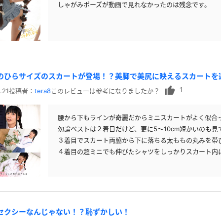
しゃがみポーズが動画で見れなかったのは残念です。
手のひらサイズのスカートが登場！？美脚で美尻に映えるスカートを
1
.21
投稿者：
tera8
このレビューは参考になりましたか？
腰から下もラインが奇麗だからミニスカートがよく似合
勿論ベストは２着目だけど、更に5～10cm短かいのも
３着目でスカート両脇から下に落ちる太ももの丸みを帯
４着目の超ミニでも伸びたシャツをしっかりスカート内
れセクシーなんじゃない！？恥ずかしい！