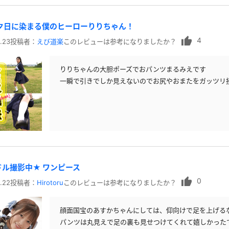
レースリミテーション
わんぱくスタイル
下着
ミニスカ
ス
 夕日に染まる僕のヒーローりりちゃん！
ハロウィン
クリスマス
バスタオル
透け
4
.23
投稿者：
えび道楽
このレビューは参考になりましたか？
風
カーディガン
パーカー
りりちゃんの大胆ポーズでおパンツまるみえです
一瞬で引きでしか見えないのでお尻やおまたをガッツリ
スト
ドル撮影中★ ワンピース
0
.22
投稿者：
Hirotoru
このレビューは参考になりましたか？
顔面国宝のあすかちゃんにしては、仰向けで足を上げる
パンツは丸見えで足の裏も見せつけてくれて嬉しかった