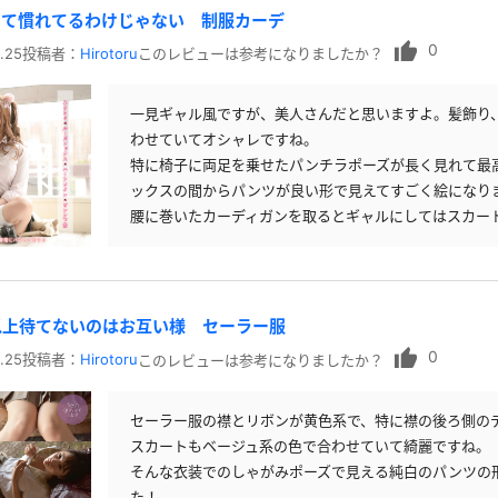
って慣れてるわけじゃない 制服カーデ
0
.25
投稿者：
Hirotoru
このレビューは参考になりましたか？
一見ギャル風ですが、美人さんだと思いますよ。髪飾り
わせていてオシャレですね。
特に椅子に両足を乗せたパンチラポーズが長く見れて最
ックスの間からパンツが良い形で見えてすごく絵になり
腰に巻いたカーディガンを取るとギャルにしてはスカー
以上待てないのはお互い様 セーラー服
0
.25
投稿者：
Hirotoru
このレビューは参考になりましたか？
セーラー服の襟とリボンが黄色系で、特に襟の後ろ側の
スカートもベージュ系の色で合わせていて綺麗ですね。
そんな衣装でのしゃがみポーズで見える純白のパンツの
た！