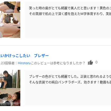
セーラー夏服
セーラー中間服
笑った時の歯がとても綺麗で美人だと思います！黄色の
その笑顔で机の上で深く膝を抱えたM字体育すわり、笑
セーラーブレザー
ブレザー
冬服
制服ジャージ
制服セーター
ディガン
制服ベスト
制服ポロシャツ
体操服
短パン
スクミズ
競泳水着
追いかけっこしたい ブレザー
チアリーダー
テニス
0
トベスト
制服ワンピース
透けセーラー
.23
投稿者：
Hirotoru
このレビューは参考になりましたか？
レオタード
スパッツ
ガーリー
ふりふり衣装
スカート
ブレザーの色がとても綺麗でした。正装と思われるよう
そんな衣装での純白パンチラポーズ、効きます！動画も
キャミソール
彼シャツ
T
グバンド
プレ
巫女
着物
私服
デニムスカート
地雷風コーデ
ジーンズ
ウェディングドレス