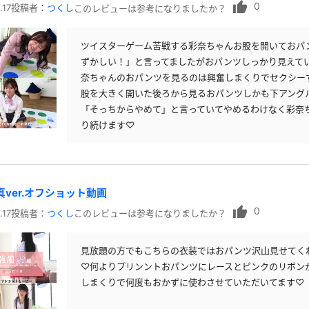
0
.17
投稿者：
つくし
このレビューは参考になりましたか？
ツイスターゲーム苦戦する彩奈ちゃんお股を開いておパ
ずかしい！」と言ってましたがおパンツしっかり見えて
奈ちゃんのおパンツを見るのは興奮しまくりでセクシー
股を大きく開いた後ろから見るおパンツしかも下アング
「そっちからやめて」と言っていてやめるわけなく彩奈
り続けます♡
真ver.オフショット動画
0
.17
投稿者：
つくし
このレビューは参考になりましたか？
見放題の方でもこちらの衣装ではおパンツ沢山見せてく
♡何よりプリンントおパンツにレースとピンクのリボン
しまくりで何度もおかずに使わさせていただいてます♡