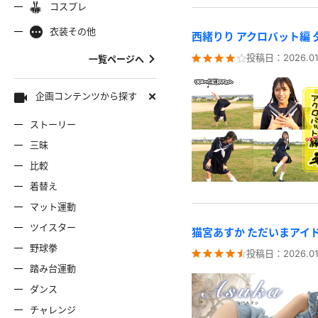
コスプレ
ャミソール
彼シャツ
Tシャツ
コスプレ
ナース
女
着物
袴
衣装その他
服
デニムスカート
ワンピー
西緒りり アクロバット編
バニーガール
バスローブ
投稿日：
2026.01
一覧ページへ
雷風コーデ
ジーンズ
ェディングドレス
ースリミテーション
わんぱくスタイル
アイドル
着
ミニスカ
エプロン
セーター
企画コンテンツから探す
ストーリー
ロウィン
クリスマス
サバゲー
スタオル
透け
コート
三昧
比較
ーディガン
パーカー
ニットベ
着替え
マット運動
ツイスター
猫宮あすか ただいまアイ
野球拳
投稿日：
2026.01
踏み台運動
ダンス
チャレンジ