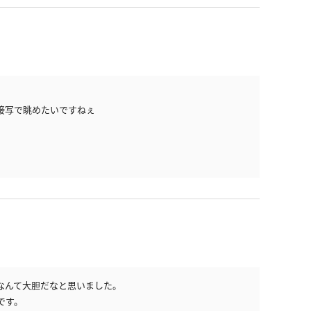
アイドル風
エプロン
サバゲー
コート
ニットベスト
接写で眺めたいですねぇ
なんて大胆だなと思いました。
です。