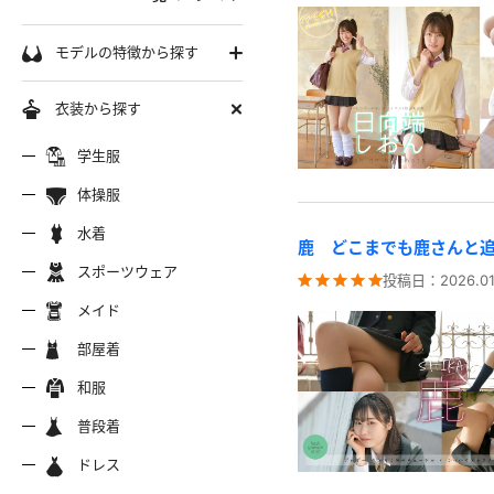
学生服
モデルの特徴から探す
セーラー服
巨乳
衣装から探す
軟体
ーラー夏服
セーラー中間服
セーラー
制服シャツ
学生服
スレンダー
ムチムチ
体操服
ーラーブレザー
ブレザー
制服カー
制服パーカー
ブルマ
ミニマム
水着
水着
鹿 どこまでも鹿さんと
長身
スポーツウェア
スポーツウェア
服ジャージ
制服セーター
制服ニッ
制服ジャンパースカート
投稿日：
2026.01
色白
マイクロビキニ
メイド
美脚
陸上
メイド
服ベスト
制服ポロシャツ
制服吊り
制服Tシャツ
操服
短パン
部屋着
美尻
クミズ
競泳水着
ビキニ
部屋着
ちっぱい
和服
アリーダー
テニス
マーチン
服ワンピース
透けセーラー
制服コス
浴衣
普段着
一覧ページへ
普段着
オタード
スパッツ
ジャージ
ーリー
ふりふり衣装
ドレス
ホットパンツ
チャイナドレス