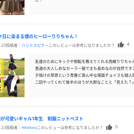
 夕日に染まる僕のヒーローりりちゃん！
4
.23
投稿者：
ハンドスピナー
このレビューは参考になりましたか？
友達のためにキックや側転を教えてくれる西緒りりちゃ
普通の大人しめなセーラー服で丈も長めなのが自然です
夕焼けの草原という青春ど真ん中な場面チョイスも個人
二回やってくれて後半のほうが大胆なことと「見えた？
が可愛いギャル1年生 制服ニットベスト
0
.23
投稿者：
Hirotoru
このレビューは参考になりましたか？