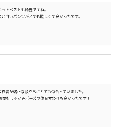
セーラー冬服
ニットベストも綺麗ですね。
顔と白いパンツがとても眩しくて良かったです。
制服カーディガン
制服ニットベスト
制服吊りスカート
ビキニ
マーチングバンド
制服コスプレ
ジャージ
な衣装が端正な顔立ちにとても似合っていました。
画像もしゃがみポーズや体育すわりも良かったです！
シャツ
袴
ワンピース