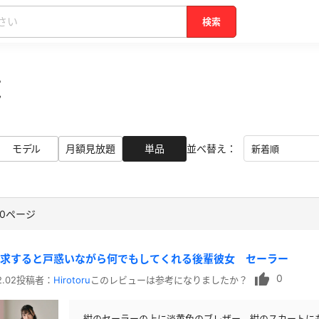
検索
覧
モデル
月額見放題
単品
並べ替え：
全50ページ
要求すると戸惑いながら何でもしてくれる後輩彼女 セーラー
0
2.02
投稿者：
Hirotoru
このレビューは参考になりましたか？
紺のセーラーの上に淡黄色のブレザー、紺のスカートに