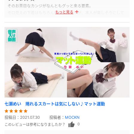
そのお茶目なカンジがなんともグッと来る要素。
もっと見る
モロ見えの下着はもちろん最高なのですが、本人が楽しそうにして
いるのが何より一番です。
七瀬めい 捲れるスカートは気にしない♪マット運動
投稿日：
2021.07.30
投稿者：
MOCKN
0
このレビューは参考になりましたか？