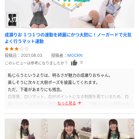
成瀬りお １つ１つの運動を綺麗にかつ大胆に！ノーガードで元気
よく行うマット運動
投稿日：
2021.08.03
投稿者：
MOCKN
0
このレビューは参考になりましたか？
恥じらうというよりは、明るさが魅力の成瀬りおちゃん。
楽しそうに次々と大胆ポーズを披露してくれます。
ただ、下着があまりにも残念。
白背景、白いマット、白がポイントになる制服を着ているため、白
もっと見る
綿パンツでは全体的に地味でそそりません。白綿パンツの見栄えの
悪さばかり際立ってしまっています。
モデルさんが素晴らしいだけに魅力が半減しています。