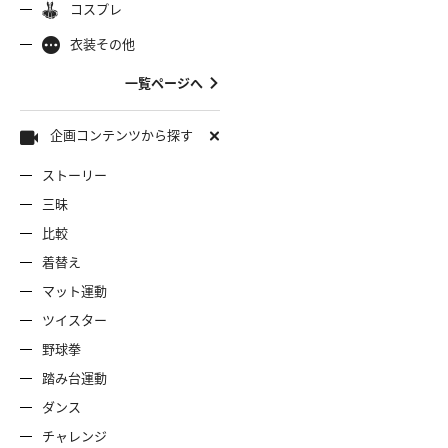
コスプレ
ャミソール
彼シャツ
Tシャツ
コスプレ
ナース
女
着物
袴
衣装その他
服
デニムスカート
ワンピー
バニーガール
バスローブ
一覧ページへ
雷風コーデ
ジーンズ
ェディングドレス
ースリミテーション
わんぱくスタイル
アイドル
着
ミニスカ
エプロン
セーター
企画コンテンツから探す
ストーリー
ロウィン
クリスマス
サバゲー
スタオル
透け
コート
三昧
比較
ーディガン
パーカー
ニットベ
着替え
マット運動
ツイスター
野球拳
踏み台運動
ダンス
チャレンジ