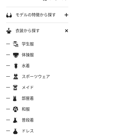
学生服
モデルの特徴から探す
セーラー服
巨乳
衣装から探す
軟体
ーラー夏服
セーラー中間服
セーラー
制服シャツ
学生服
スレンダー
ムチムチ
体操服
ーラーブレザー
ブレザー
制服カー
制服パーカー
ブルマ
ミニマム
水着
水着
長身
スポーツウェア
スポーツウェア
服ジャージ
制服セーター
制服ニッ
制服ジャンパースカート
色白
マイクロビキニ
メイド
美脚
陸上
メイド
服ベスト
制服ポロシャツ
制服吊り
制服Tシャツ
操服
短パン
部屋着
美尻
クミズ
競泳水着
ビキニ
部屋着
ちっぱい
和服
アリーダー
テニス
マーチン
服ワンピース
透けセーラー
制服コス
浴衣
普段着
一覧ページへ
普段着
オタード
スパッツ
ジャージ
ーリー
ふりふり衣装
ドレス
ホットパンツ
チャイナドレス