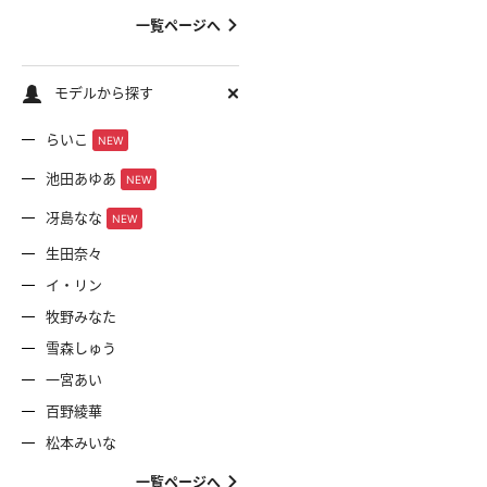
一覧ページへ
モデルから探す
らいこ
NEW
池田あゆあ
NEW
冴島なな
NEW
生田奈々
イ・リン
牧野みなた
雪森しゅう
一宮あい
百野綾華
松本みいな
一覧ページへ