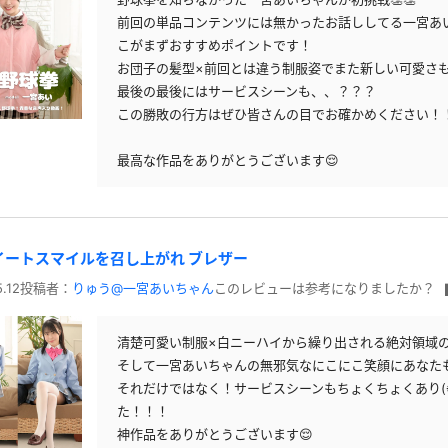
前回の単品コンテンツには無かったお話ししてる一宮あ
こがまずおすすめポイントです！
お団子の髪型×前回とは違う制服姿でまた新しい可愛さも
最後の最後にはサービスシーンも、、？？？
この勝敗の行方はぜひ皆さんの目でお確かめください！
最高な作品をありがとうございます😌
イートスマイルを召し上がれ ブレザー
.12
投稿者：
りゅう@一宮あいちゃん
このレビューは参考になりましたか？
清楚可愛い制服×白ニーハイから繰り出される絶対領域の夢
そして一宮あいちゃんの無邪気なにこにこ笑顔にあなた
それだけではなく！サービスシーンもちょくちょくあり(
た！！！
神作品をありがとうございます😌