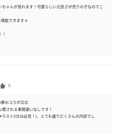
いちゃんが見れます！可愛らしい元気さが売りの子なのでこ
堪能できます☺️
！！
0
のコラボ👏👏
も癒される事間違いなしです！
※ラスト2分は必見！)、とても盛りだくさんの内容でし