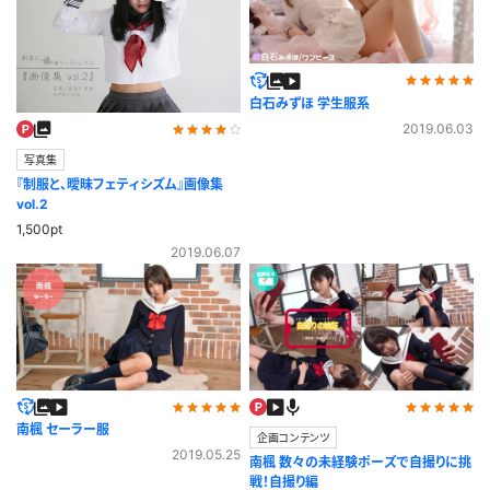
白石みずほ 学生服系
2019.06.03
写真集
『制服と、曖昧フェティシズム』画像集
vol.2
1,500pt
2019.06.07
南楓 セーラー服
企画コンテンツ
2019.05.25
南楓 数々の未経験ポーズで自撮りに挑
戦！自撮り編