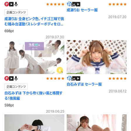
成瀬りお セーラー服
企画コンテンツ
2019.07.20
成瀬りお 全身ピンク色、イチゴ三昧で挑
む踏み台運動！スレンダーボディをロー
アングルで！
698pt
2019.07.30
白石みずほ セーラー服
企画コンテンツ
2019.06.12
白石みずほ 下から吹く強い風と格闘す
る！強風編
598pt
2019.06.25