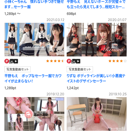
小林くーちゃん 慣れない手つきで魅せ
平野もえ 見えないポーズが完璧☆で
ます…セーラー服
も立ったら見えてしまう…極短スカー
ト！！スカート比較実験
1,289pt ～
698pt
2021.03.12
2020.01.07
写真集動画セット
写真集動画セット
平野もえ ポップなセーラー服でカワ
りずな ボディラインが美しい！小悪魔テ
イイが止まらない！
イストのデザインセーラー
1,289pt
1,242pt
2019.12.20
2019.10.25