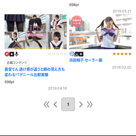
698pt
2019.05.21
浜田翔子 セーラー服
企画コンテンツ
2019.02.20
霧宮てん 透け感が違うと脚の見え方も
変わる！？デニール比較実験
698pt
2019.04.16
1