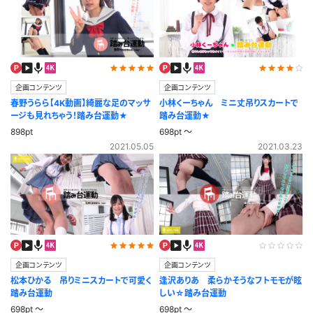
企画コンテンツ
企画コンテンツ
春野うらら【4K動画】綺麗な足のマッサ
小林くーちゃん ミニ丈吊りスカートで
ージも見れちゃう！踏み台運動★
踏み台運動★
898pt
698pt ～
2021.05.05
2021.03.23
企画コンテンツ
企画コンテンツ
松本ひかる 吊りミニスカートで可愛く
逢沢ありあ 柔らかそうなフトモモが眩
踏み台運動
しい☆踏み台運動
698pt ～
698pt ～