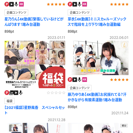
企画コンテンツ
企画コンテンツ
星乃りん【4K動画】緊張しているけどが
芽衣【4K動画】ミニスカ×ルーズソック
んばります！踏み台運動
スで階段を上り下り！踏み台運動編
898pt
898pt
2023.01.11
2022.06.01
企画コンテンツ
藤乃ゆりあ【4K動画】お尻揺れてる？汗
かきながら有酸素運動！踏み台運動
福袋
898pt
【2021福袋】星野風香 スペシャルセッ
2021.11.24
ト
2021.12.28