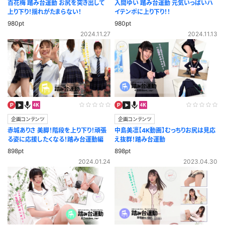
百花梅 踏み台運動 お尻を突き出して
入間ゆい 踏み台運動 元気いっぱいハ
上り下り！揺れがたまらない！
イテンポに上り下り！！
980pt
980pt
2024.11.27
2024.11.13
企画コンテンツ
企画コンテンツ
赤城ありさ 美脚！階段を上り下り！頑張
中島美凛【4K動画】むっちりお尻は見応
る姿に応援したくなる！踏み台運動編
え抜群！踏み台運動
898pt
898pt
2024.01.24
2023.04.30