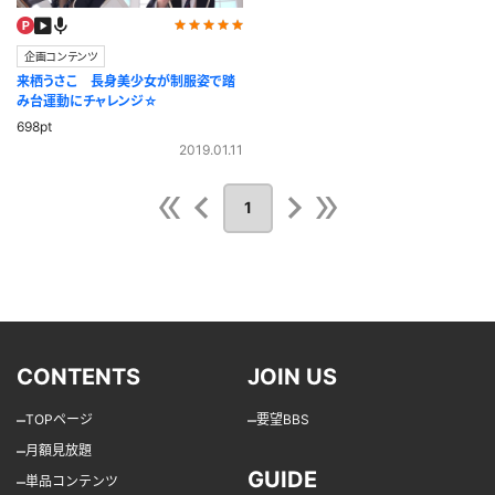
企画コンテンツ
来栖うさこ 長身美少女が制服姿で踏
み台運動にチャレンジ☆
698pt
2019.01.11
1
CONTENTS
JOIN US
–
–
TOPページ
要望BBS
–
月額見放題
GUIDE
–
単品コンテンツ