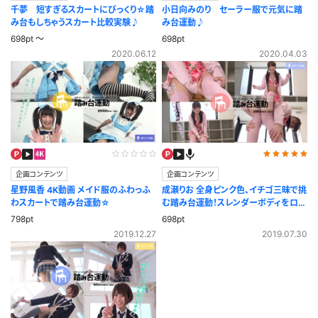
千夢 短すぎるスカートにびっくり☆踏
小日向みのり セーラー服で元気に踏
み台もしちゃうスカート比較実験♪
み台運動♪
698pt ～
698pt
2020.06.12
2020.04.03
企画コンテンツ
企画コンテンツ
星野風香 4K動画 メイド服のふわっふ
成瀬りお 全身ピンク色、イチゴ三昧で挑
わスカートで踏み台運動☆
む踏み台運動！スレンダーボディをロー
アングルで！
798pt
698pt
2019.12.27
2019.07.30