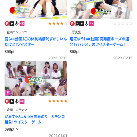
企画コンテンツ
写真集
鹿【4K動画】この体制結構恥ずかしいん
塩江ゆう【4K動画】高難度ポーズの連
だけど！ツイスター
発！？ハジメテのツイスターゲーム！
898pt
898pt
2023.07.12
2023.02.15
企画コンテンツ
かみてゃん。＆小日向みのり ガチンコ
勝負！ツイスターゲーム
698pt ～
2021.01.01