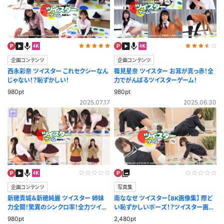
企画コンテンツ
企画コンテンツ
西永彩奈 ツイスター これセクシーなん
篠見星奈 ツイスター お耳が真っ赤！全
じゃない！？恥ずかしい！
力でがんばるツイスターゲーム！
980pt
980pt
2025.07.17
2025.06.30
企画コンテンツ
写真集
新穂貴城＆新穂純麗 ツイスター 姉妹
南ななせ ツイスター【8K画像集】 際ど
力全開！驚異のシンクロ率！全力ツイス
い恥ずかしいポーズ！？ツイスター画像
ターゲーム！
集
980pt
2,480pt