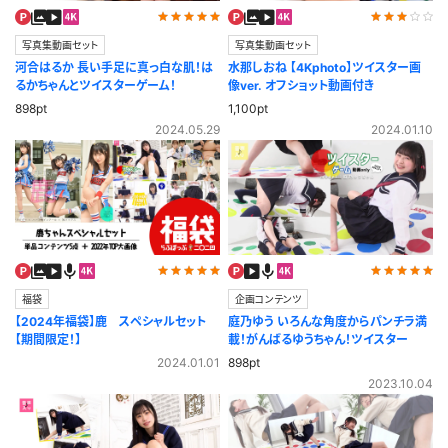
写真集動画セット
写真集動画セット
河合はるか 長い手足に真っ白な肌！は
水那しおね 【4Kphoto】ツイスター画
るかちゃんとツイスターゲーム！
像ver. オフショット動画付き
898pt
1,100pt
2024.05.29
2024.01.10
福袋
企画コンテンツ
【2024年福袋】鹿 スペシャルセット
庭乃ゆう いろんな角度からパンチラ満
【期間限定！】
載！がんばるゆうちゃん！ツイスター
2024.01.01
898pt
2023.10.04