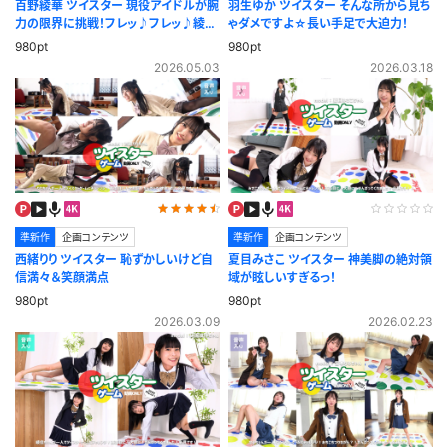
百野綾華 ツイスター 現役アイドルが腕
羽生ゆか ツイスター そんな所から見ち
力の限界に挑戦！フレッ♪フレッ♪綾華
ゃダメですよ☆長い手足で大迫力！
ちゃん♪
980pt
980pt
2026.05.03
2026.03.18
準新作
企画コンテンツ
準新作
企画コンテンツ
西緒りり ツイスター 恥ずかしいけど自
夏目みさこ ツイスター 神美脚の絶対領
信満々＆笑顔満点
域が眩しいすぎるっ！
980pt
980pt
2026.03.09
2026.02.23