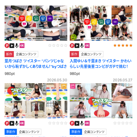
新作
企画コンテンツ
新作
企画コンテンツ
葉月つばさ ツイスター ”パンツじゃな
入間ゆい＆千葉まき ツイスター かわい
いから恥ずかしくありません！”byつばさ
らしい先輩後輩コンビがガチで挑む！
980pt
980pt
2026.05.30
2026.05.27
準新作
企画コンテンツ
準新作
企画コンテンツ