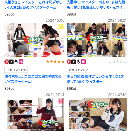
来栖うさこ ツイスター これは恥ずかし
入間ゆい ツイスター 悔しい‥すねた顔
い！人生2回目のツイスターゲーム！
も可愛い！礼儀正しいゆいちゃんツイス
ター初挑戦！
898pt
898pt
2024.10.06
2024.08.21
企画コンテンツ
企画コンテンツ
佐々木ちょこ ニコニコ笑顔で初めての
小日向結衣 恥ずかしいから早く次！次
ツイスターゲーム！
だして！早く！ツイスター
898pt
898pt
2024.07.14
2024.07.10