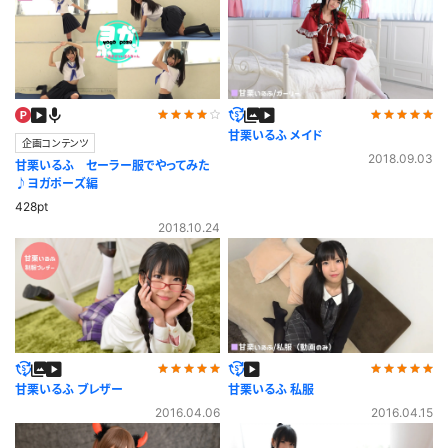
甘栗いるふ メイド
企画コンテンツ
2018.09.03
甘栗いるふ セーラー服でやってみた
♪ヨガポーズ編
428pt
2018.10.24
甘栗いるふ ブレザー
甘栗いるふ 私服
2016.04.06
2016.04.15