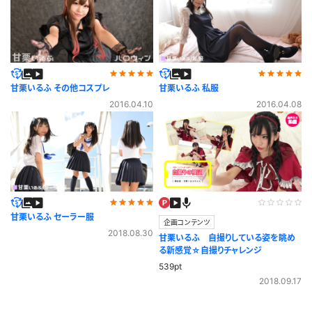
甘栗いるふ その他コスプレ
甘栗いるふ 私服
2016.04.10
2016.04.08
甘栗いるふ セーラー服
企画コンテンツ
2018.08.30
甘栗いるふ 自撮りしている姿を眺め
る新感覚☆自撮りチャレンジ
539pt
2018.09.17