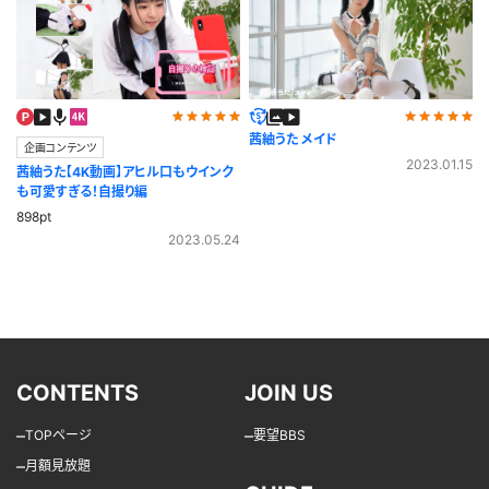
茜紬うた メイド
企画コンテンツ
2023.01.15
茜紬うた【4K動画】アヒル口もウインク
も可愛すぎる！自撮り編
898pt
2023.05.24
CONTENTS
JOIN US
–
–
TOPページ
要望BBS
–
月額見放題