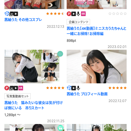
茜紬うた その他コスプレ
企画コンテンツ
2022.12.13
茜紬うた【4K動画】ミニスカうたちゃんと
一緒にお掃除！お掃除編
898pt
2023.02.01
茜紬うた プロフィール動画
写真集動画セット
2022.12.07
茜紬うた 猫みたいな彼女は気が付け
ば側にいる 吊りスカート
1,289pt ～
2022.11.25