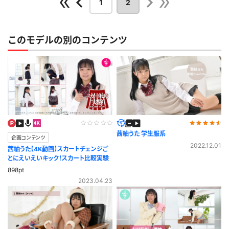
1
2
そして、なんといっても長すぎず短すぎない絶妙のスカート丈、
普通にしてると見えないけど少しでも角度がつくと見えちゃう
このモデルの別のコンテンツ
そのハラハラドキドキ感の演出が最高に興奮しましたよ(^^♪
うたちゃんも自分の売りをよく分かっていて、見せ方だったり、
表情の作り方等そっち系の人の心をくすぐるのが実に上手い！
この作品はモデルさんと演出による総合芸術だと思います(笑)
公開日：2023.01.08
投稿者：
ひろぴー
このレビューは参考になりましたか？
0
茜紬うた 学生服系
企画コンテンツ
2022.12.01
茜紬うた【4K動画】スカートチェンジご
とにえいえいキック！スカート比較実験
898pt
2023.04.23