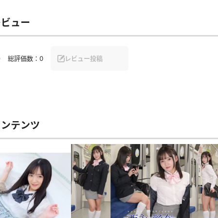
セーラー夏服
セーラー中間服
レビュー
セーラーブレザー
ブレザー
0
総評価数：
0
レビュー投稿
冬服
制服ジャージ
制服セーター
ディガン
制服ベスト
制服ポロシャツ
体操服
短パン
スクミズ
競泳水着
チアリーダー
テニス
トベスト
制服ワンピース
透けセーラー
コンテンツ
レオタード
スパッツ
ガーリー
ふりふり衣装
スカート
キャミソール
彼シャツ
T
グバンド
プレ
巫女
着物
私服
デニムスカート
地雷風コーデ
ジーンズ
ウェディングドレス