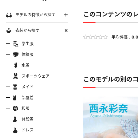
学生服
このコンテンツの
モデルの特徴から探す
セーラー服
巨乳
衣装から探す
軟体
平均評価：
0.
ーラー夏服
セーラー中間服
セーラー
制服シャツ
学生服
スレンダー
ムチムチ
体操服
ーラーブレザー
ブレザー
制服カー
制服パーカー
ブルマ
ミニマム
水着
水着
長身
スポーツウェア
スポーツウェア
服ジャージ
制服セーター
制服ニッ
制服ジャンパースカート
このモデルの別の
色白
マイクロビキニ
メイド
美脚
陸上
メイド
服ベスト
制服ポロシャツ
制服吊り
制服Tシャツ
操服
短パン
部屋着
美尻
クミズ
競泳水着
ビキニ
部屋着
ちっぱい
和服
アリーダー
テニス
マーチン
服ワンピース
透けセーラー
制服コス
浴衣
普段着
一覧ページへ
普段着
オタード
スパッツ
ジャージ
ーリー
ふりふり衣装
ドレス
ホットパンツ
チャイナドレス