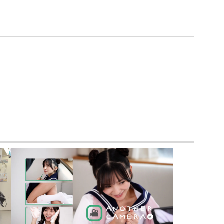
セーラー冬服
制服カーディガン
制服ニットベスト
制服吊りスカート
ビキニ
マーチングバンド
制服コスプレ
ジャージ
シャツ
袴
ワンピース