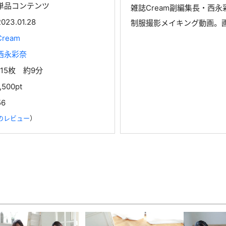
単品コンテンツ
雑誌Cream副編集長・西
2023.01.28
制服撮影メイキング動画。画
Cream
西永彩奈
115枚 約9分
1,500pt
56
のレビュー
）