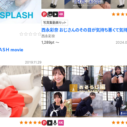
レースリミテーション
わんぱくスタイル
下着
ミニスカ
ス
ハロウィン
クリスマス
バスタオル
透け
写真集動画セット
西永彩奈 おじさんのその目が気持ち悪くて気
風
いい ブレザー
カーディガン
パーカー
西永彩奈
1,289pt ～
2024.0
ＳＨ movie
2019.11.29
スト