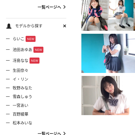
一覧ページへ
モデルから探す
らいこ
NEW
池田あゆあ
NEW
冴島なな
NEW
生田奈々
イ・リン
牧野みなた
雪森しゅう
一宮あい
百野綾華
松本みいな
一覧ページへ