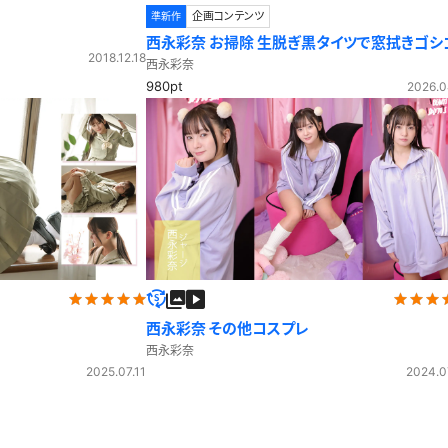
企画コンテンツ
準新作
西永彩奈 お掃除 生脱ぎ黒タイツで窓拭きゴシ
2018.12.18
シ☆
西永彩奈
980pt
2026.0
西永彩奈 その他コスプレ
西永彩奈
2025.07.11
2024.0