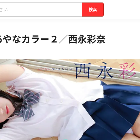
検索
】あやなカラー２／西永彩奈