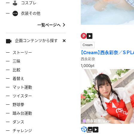
コスプレ
ャミソール
彼シャツ
Tシャツ
コスプレ
ナース
女
着物
袴
衣装その他
服
デニムスカート
ワンピー
バニーガール
バスローブ
一覧ページへ
雷風コーデ
ジーンズ
ェディングドレス
ースリミテーション
わんぱくスタイル
アイドル
着
ミニスカ
エプロン
セーター
企画コンテンツから探す
Cream
【Cream】西永彩奈／ＳＰＬＡ
ストーリー
ロウィン
クリスマス
サバゲー
スタオル
透け
コート
西永彩奈
三昧
1,000pt
比較
ーディガン
パーカー
ニットベ
着替え
マット運動
ツイスター
野球拳
踏み台運動
ダンス
チャレンジ