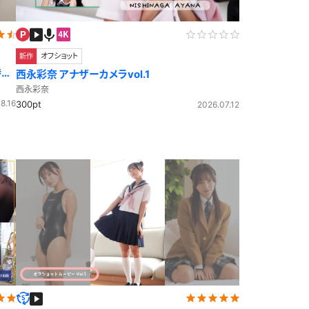
アイドル風
エプロン
サバゲー
コート
オフショット
新作
持ち
西永彩奈 アナザーカメラvol.1
ニットベスト
西永彩奈
8.16
300pt
2026.07.12