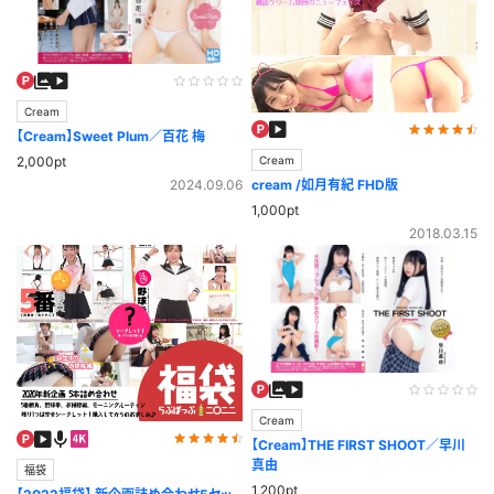
Cream
【Cream】Sweet Plum／百花 梅
2,000pt
Cream
2024.09.06
cream /如月有紀 FHD版
1,000pt
2018.03.15
Cream
【Cream】THE FIRST SHOOT／早川
真由
福袋
1,200pt