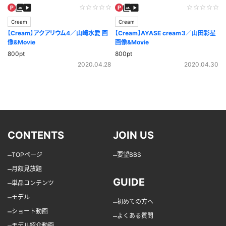
Cream
Cream
【Cream】アクアリウム4／山崎水愛 画
【Cream】AYASE cream３／山田彩星
像&Movie
画像&Movie
800pt
800pt
2020.04.28
2020.04.30
CONTENTS
JOIN US
–
–
TOPページ
要望BBS
–
月額見放題
GUIDE
–
単品コンテンツ
–
モデル
–
初めての方へ
–
ショート動画
–
よくある質問
–
モデル紹介動画