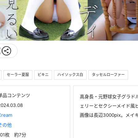
セーラー夏服
ビキニ
ハイソックス白
タッセルローファー
単品コンテンツ
高身長・元野球女子グラド
2024.03.08
ェリーとセクシーメイド風
Cream
画像は長辺3000pix。メ
その他
101枚 約7分