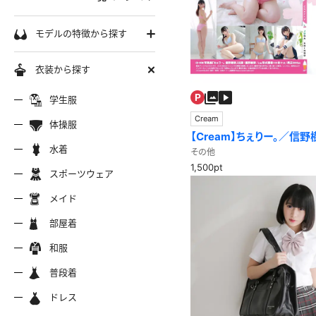
学生服
モデルの特徴から探す
セーラー服
巨乳
衣装から探す
軟体
ーラー夏服
セーラー中間服
セーラー
制服シャツ
学生服
スレンダー
Cream
ムチムチ
体操服
【Cream】ちぇりー。／信野
ーラーブレザー
ブレザー
制服カー
制服パーカー
ブルマ
ミニマム
水着
水着
その他
長身
1,500pt
スポーツウェア
スポーツウェア
服ジャージ
制服セーター
制服ニッ
制服ジャンパースカート
色白
マイクロビキニ
メイド
美脚
陸上
メイド
服ベスト
制服ポロシャツ
制服吊り
制服Tシャツ
操服
短パン
部屋着
美尻
クミズ
競泳水着
ビキニ
部屋着
ちっぱい
和服
アリーダー
テニス
マーチン
服ワンピース
透けセーラー
制服コス
浴衣
普段着
一覧ページへ
普段着
オタード
スパッツ
ジャージ
ーリー
ふりふり衣装
ドレス
ホットパンツ
チャイナドレス