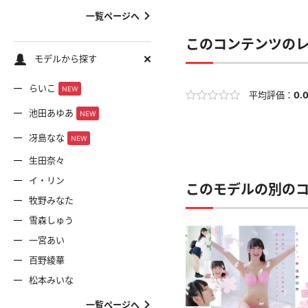
一覧ページへ
このコンテンツの
モデルから探す
らいこ
NEW
平均評価：
0.
池田あゆあ
NEW
冴島なな
NEW
生田奈々
イ・リン
このモデルの別の
牧野みなた
雪森しゅう
一宮あい
百野綾華
松本みいな
一覧ページへ