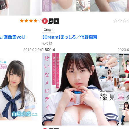
レースリミテーション
わんぱくスタイル
下着
ミニスカ
ス
ハロウィン
クリスマス
バスタオル
透け
Cream
風
カーディガン
パーカー
画像集vol.1
【Cream】まっしろ／信野樹奈
その他
1,500pt
2019.02.04
2023.0
スト