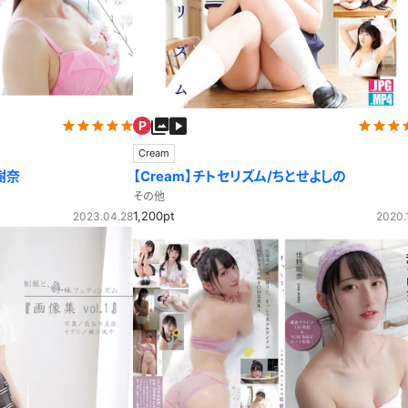
セーラー夏服
セーラー中間服
セーラーブレザー
ブレザー
冬服
制服ジャージ
制服セーター
Cream
樹奈
【Cream】チトセリズム/ちとせよしの
ディガン
制服ベスト
制服ポロシャツ
体操服
短パン
スクミズ
競泳水着
その他
1,200pt
2023.04.28
2020.1
チアリーダー
テニス
トベスト
制服ワンピース
透けセーラー
レオタード
スパッツ
ガーリー
ふりふり衣装
スカート
キャミソール
彼シャツ
T
グバンド
プレ
巫女
着物
私服
デニムスカート
地雷風コーデ
ジーンズ
ウェディングドレス