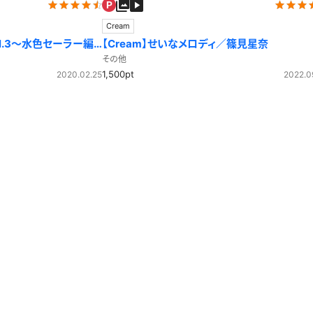
Cream
ol.3～水色セーラー編
【Cream】せいなメロディ／篠見星奈
その他
1,500pt
2020.02.25
2022.0