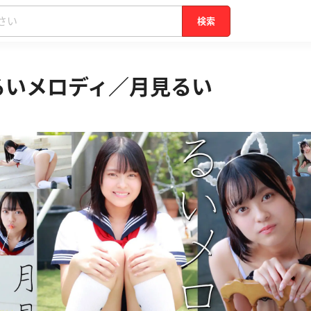
検索
】るいメロディ／月見るい