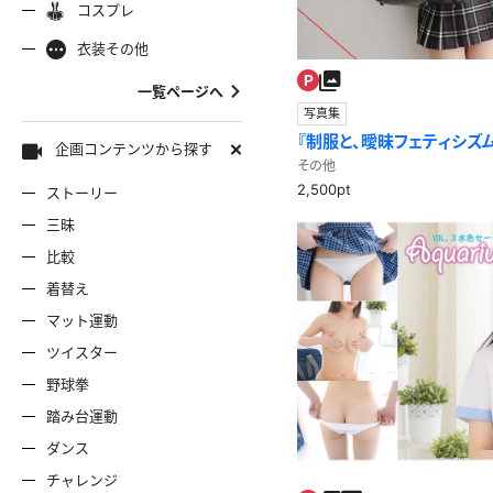
コスプレ
ャミソール
彼シャツ
Tシャツ
コスプレ
ナース
女
着物
袴
衣装その他
服
デニムスカート
ワンピー
バニーガール
バスローブ
一覧ページへ
写真集
雷風コーデ
ジーンズ
ェディングドレス
ースリミテーション
わんぱくスタイル
アイドル
着
ミニスカ
エプロン
セーター
『制服と、曖昧フェティシズム』
企画コンテンツから探す
その他
2,500pt
ストーリー
ロウィン
クリスマス
サバゲー
スタオル
透け
コート
三昧
比較
ーディガン
パーカー
ニットベ
着替え
マット運動
ツイスター
野球拳
踏み台運動
ダンス
チャレンジ