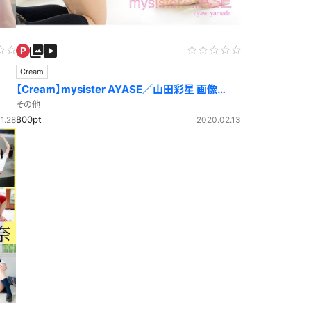
アイドル風
エプロン
サバゲー
コート
Cream
ニットベスト
【Cream】mysister AYASE／山田彩星 画像
&Movie
その他
800pt
1.28
2020.02.13