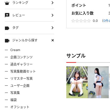
ランキング
ポイント
お気に入り数
レビュー
0.0
（
0件
タグ
ジャンルから探す
Cream
サンプル
企画コンテンツ
過去ギャラリー
写真集動画セット
リマスター写真
ユーザー企画
写真集
福袋
オフショット