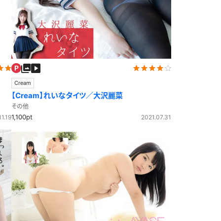
セーラー冬服
制服カーディガン
制服ニットベスト
Cream
【Cream】れいなタイツ／大沢麗菜
制服吊りスカート
ビキニ
その他
1,100pt
1.19
2021.07.31
マーチングバンド
制服コスプレ
ジャージ
シャツ
袴
ワンピース