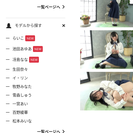
一覧ページへ
モデルから探す
らいこ
NEW
池田あゆあ
NEW
冴島なな
NEW
生田奈々
イ・リン
牧野みなた
雪森しゅう
一宮あい
百野綾華
松本みいな
一覧ページへ