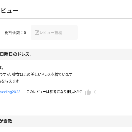
セーラー夏服
セーラー中間服
レビュー
セーラーブレザー
ブレザー
4
総評価数：
5
レビュー投稿
冬服
制服ジャージ
制服セーター
日曜日のドレス.
ディガン
制服ベスト
制服ポロシャツ
体操服
短パン
スクミズ
競泳水着
す。
チアリーダー
テニス
トベスト
制服ワンピース
透けセーラー
ですが、彼女はこの美しいドレスを着ています
ちを与えます
レオタード
スパッツ
ガーリー
ふりふり衣装
スカート
0
azzling2023
このレビューは参考になりましたか？
キャミソール
彼シャツ
T
グバンド
プレ
巫女
着物
私服
デニムスカート
が素敵
地雷風コーデ
ジーンズ
ウェディングドレス