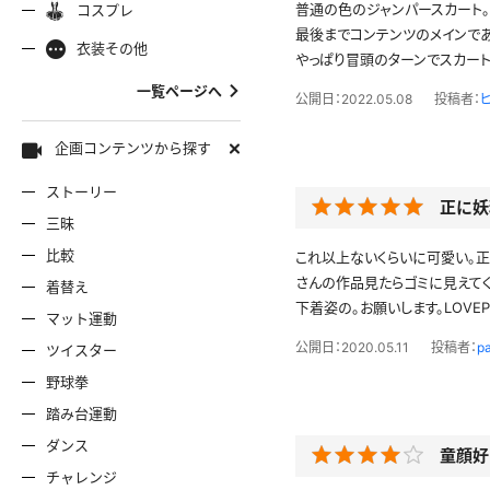
コスプレ
ャミソール
彼シャツ
Tシャツ
普通の色のジャンパースカート。
コスプレ
ナース
最後までコンテンツのメインで
女
着物
袴
衣装その他
服
デニムスカート
ワンピー
やっぱり冒頭のターンでスカー
バニーガール
バスローブ
一覧ページへ
公開日：2022.05.08
投稿者：
雷風コーデ
ジーンズ
ェディングドレス
ースリミテーション
わんぱくスタイル
アイドル
着
ミニスカ
エプロン
セーター
企画コンテンツから探す
ストーリー
ロウィン
クリスマス
サバゲー
スタオル
透け
コート
正に妖
三昧
比較
これ以上ないくらいに可愛い。正
ーディガン
パーカー
ニットベ
さんの作品見たらゴミに見えてく
着替え
下着姿の。お願いします。LOVEP
マット運動
公開日：2020.05.11
投稿者：
p
ツイスター
野球拳
踏み台運動
ダンス
童顔好
チャレンジ