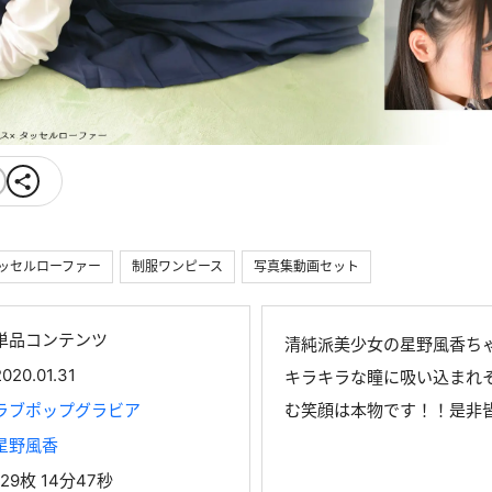
ッセルローファー
制服ワンピース
写真集動画セット
単品コンテンツ
清純派美少女の星野風香ち
2020.01.31
キラキラな瞳に吸い込まれ
ラブポップグラビア
む笑顔は本物です！！是非
星野風香
129枚 14分47秒