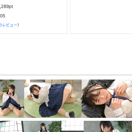
1,289pt
105
のレビュー
）