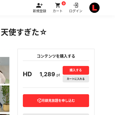
0
新規登録
カート
ログイン
ら天使すぎた☆
コンテンツを購入する
購入する
HD
1,289
pt
カート
に入れる
月額見放題を申し込む