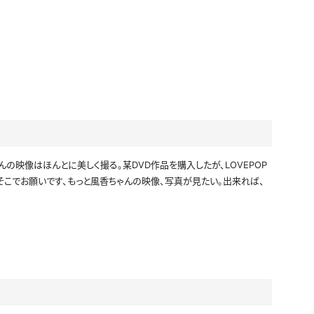
アイドル風
エプロン
サバゲー
コート
ニットベスト
の映像はほんとに美しく撮る。某DVD作品を購入したが、LOVEPOP
そこでお願いです、もっと風香ちゃんの映像、写真が見たい。出来れば、