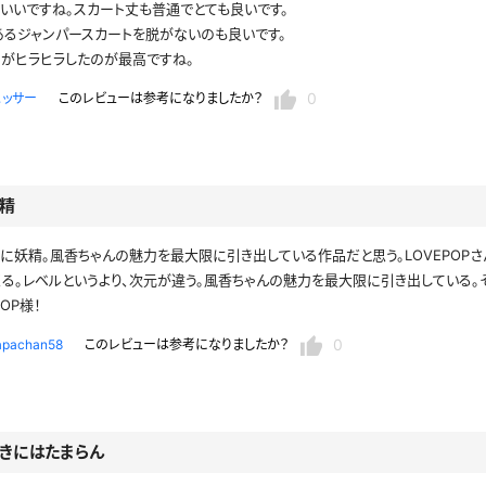
レースリミテーション
わんぱくスタイル
いいですね。スカート丈も普通でとても良いです。
下着
ミニスカ
あるジャンパースカートを脱がないのも良いです。
ス
トがヒラヒラしたのが最高ですね。
ハロウィン
クリスマス
バスタオル
透け
0
ヒッサー
このレビューは参考になりましたか？
風
カーディガン
パーカー
精
に妖精。風香ちゃんの魅力を最大限に引き出している作品だと思う。LOVEPOPさん
スト
る。レベルというより、次元が違う。風香ちゃんの魅力を最大限に引き出している。
OP様！
0
apachan58
このレビューは参考になりましたか？
きにはたまらん