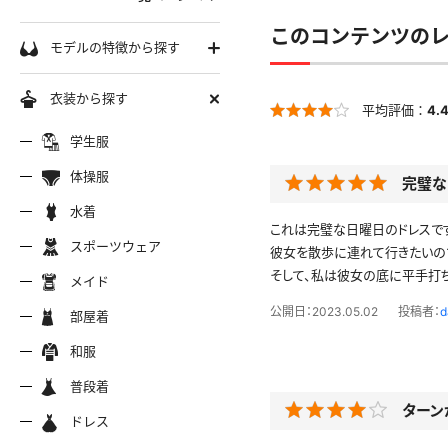
学生服
このコンテンツの
モデルの特徴から探す
セーラー服
巨乳
衣装から探す
平均評価：
4.
軟体
ーラー夏服
セーラー中間服
セーラー
制服シャツ
学生服
スレンダー
ムチムチ
体操服
完璧な
ーラーブレザー
ブレザー
制服カー
制服パーカー
ブルマ
ミニマム
水着
水着
これは完璧な日曜日のドレスで
長身
スポーツウェア
スポーツウェア
服ジャージ
制服セーター
制服ニッ
制服ジャンパースカート
彼女を散歩に連れて行きたいの
色白
マイクロビキニ
そして、私は彼女の底に平手打
メイド
美脚
陸上
メイド
服ベスト
制服ポロシャツ
制服吊り
制服Tシャツ
公開日：2023.05.02
投稿者：
d
操服
短パン
部屋着
美尻
クミズ
競泳水着
ビキニ
部屋着
ちっぱい
和服
アリーダー
テニス
マーチン
服ワンピース
透けセーラー
制服コス
浴衣
普段着
一覧ページへ
普段着
ターン
オタード
スパッツ
ジャージ
ーリー
ふりふり衣装
ドレス
ホットパンツ
チャイナドレス