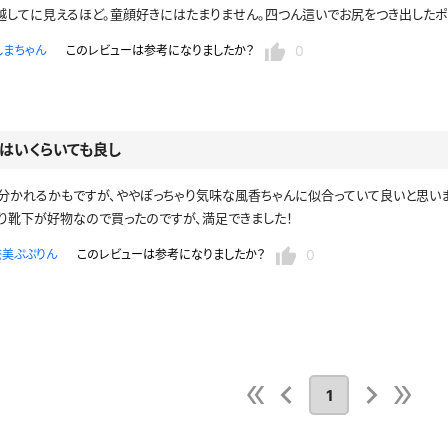
越してに見えるほど。童顔好きにはたまりません。四つん這いでお尻をつき出したポ
0
しまちゃん
このレビューは参考になりましたか？
はいくらいても良し
分かれるかもですが、ややぽっちゃり気味な風香ちゃんに似合っていて良いと思いま
り靴下が好物なので買ったのですが、満足できました！
0
奄美ぷぷりん
このレビューは参考になりましたか？
1