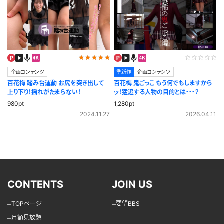
企画コンテンツ
準新作
企画コンテンツ
百花梅 踏み台運動 お尻を突き出して
百花梅 鬼ごっこ もう何でもしますから
上り下り！揺れがたまらない！
ッ！猛追する人物の目的とは・・・？
980pt
1,280pt
2024.11.27
2026.04.11
CONTENTS
JOIN US
–
–
TOPページ
要望BBS
–
月額見放題