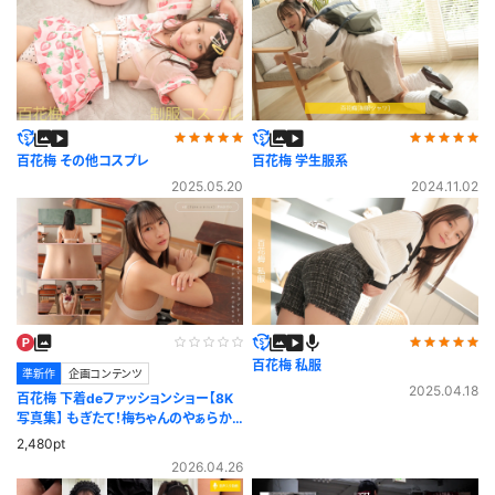
百花梅 その他コスプレ
百花梅 学生服系
2025.05.20
2024.11.02
百花梅 私服
準新作
企画コンテンツ
2025.04.18
百花梅 下着deファッションショー【8K
写真集】 もぎたて！梅ちゃんのやぁらか
いカラダと綿パンツ♪
2,480pt
2026.04.26