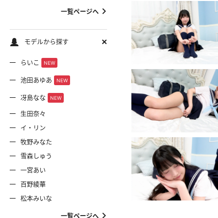
一覧ページへ
モデルから探す
らいこ
NEW
池田あゆあ
NEW
冴島なな
NEW
生田奈々
イ・リン
牧野みなた
雪森しゅう
一宮あい
百野綾華
松本みいな
一覧ページへ