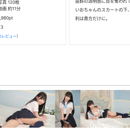
抜群の透明感に目を奪われ
写真 120枚
動画 約11分
いおちゃんのスカートの下
1,980pt
利は貴方だけに。
73
のレビュー
）