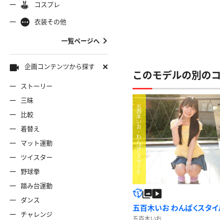
コスプレ
ャミソール
彼シャツ
Tシャツ
コスプレ
ナース
女
着物
袴
衣装その他
服
デニムスカート
ワンピー
バニーガール
バスローブ
一覧ページへ
雷風コーデ
ジーンズ
ェディングドレス
ースリミテーション
わんぱくスタイル
アイドル
着
ミニスカ
エプロン
セーター
企画コンテンツから探す
このモデルの別の
ストーリー
ロウィン
クリスマス
サバゲー
スタオル
透け
コート
三昧
比較
ーディガン
パーカー
ニットベ
着替え
マット運動
ツイスター
野球拳
踏み台運動
ダンス
五百木いお わんぱくスタイ
チャレンジ
五百木いお