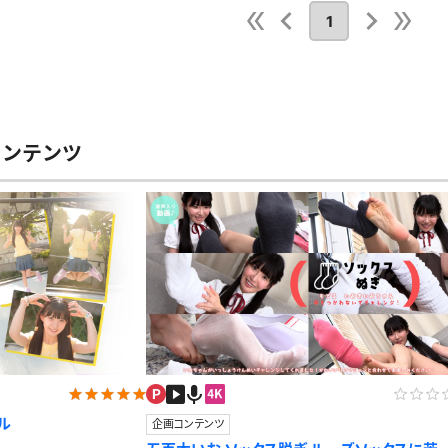
レースリミテーション
わんぱくスタイル
下着
ミニスカ
1
ス
ハロウィン
クリスマス
バスタオル
透け
風
カーディガン
パーカー
コンテンツ
スト
ル
企画コンテンツ