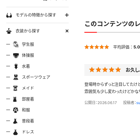
学生服
モデルの特徴から探す
このコンテンツの
セーラー服
巨乳
衣装から探す
軟体
ーラー夏服
セーラー中間服
セーラー
制服シャツ
学生服
スレンダー
平均評価：
5.0
ムチムチ
体操服
ーラーブレザー
ブレザー
制服カー
制服パーカー
ブルマ
ミニマム
水着
水着
お久し
長身
スポーツウェア
スポーツウェア
服ジャージ
制服セーター
制服ニッ
制服ジャンパースカート
色白
マイクロビキニ
登場時からずっと注目してたけど
メイド
美脚
雰囲気も少し変わったけどかな
陸上
メイド
服ベスト
制服ポロシャツ
制服吊り
制服Tシャツ
操服
短パン
部屋着
美尻
クミズ
競泳水着
ビキニ
公開日：2026.06.17
投稿者：
s
部屋着
ちっぱい
和服
アリーダー
テニス
マーチン
服ワンピース
透けセーラー
制服コス
浴衣
普段着
一覧ページへ
普段着
オタード
スパッツ
ジャージ
ーリー
ふりふり衣装
ドレス
ホットパンツ
チャイナドレス