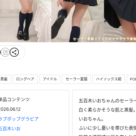
黒髪
ロングヘア
アイドル
セーラー夏服
ハイソックス紺
PO
単品コンテンツ
五百木いおちゃんのセーラ
2026.06.12
白く柔らかそうな肌と黒髪
ラブポップグラビア
いおちゃん。
ふいに少し憂いを帯びた表
五百木いお