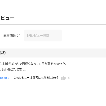
セーラー夏服
セーラー中間服
レビュー
セーラーブレザー
ブレザー
冬服
制服ジャージ
制服セーター
総評価数：
1
レビュー投稿
ディガン
制服ベスト
制服ポロシャツ
体操服
短パン
スクミズ
競泳水着
ぶり
チアリーダー
テニス
トベスト
制服ワンピース
透けセーラー
、お顔がめっちゃ可愛くなってて目が離せなかった。
り良い感じだと思う。
レオタード
スパッツ
ガーリー
ふりふり衣装
スカート
0
ukebei2
このレビューは参考になりましたか？
キャミソール
彼シャツ
T
グバンド
プレ
巫女
着物
私服
デニムスカート
地雷風コーデ
ジーンズ
ウェディングドレス