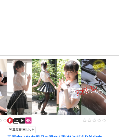
アイドル風
エプロン
サバゲー
コート
ニットベスト
写真集動画セット