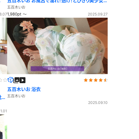
五百木いお お風呂で濡れ！透け！とびきり美少女
夏ショット！
五百木いお
1,980pt ～
8.07
2025.09.27
五百木いお 浴衣
五百木いお
靴下
2025.09.10
1.01