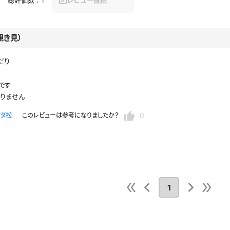
セーラー夏服
セーラー中間服
覗き見）
セーラーブレザー
ブレザー
だり
冬服
制服ジャージ
制服セーター
です
まりません
ディガン
制服ベスト
制服ポロシャツ
体操服
短パン
スクミズ
競泳水着
0
ダダ松
このレビューは参考になりましたか？
チアリーダー
テニス
トベスト
制服ワンピース
透けセーラー
レオタード
スパッツ
ガーリー
ふりふり衣装
スカート
キャミソール
彼シャツ
T
グバンド
1
プレ
巫女
着物
私服
デニムスカート
地雷風コーデ
ジーンズ
ウェディングドレス