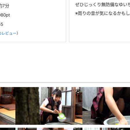
ぜひじっくり無防備なゆい
約7分
※周りの音が気になるかも
980pt
55
のレビュー
）