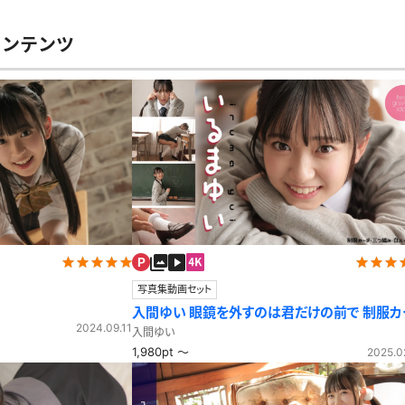
レースリミテーション
わんぱくスタイル
下着
ミニスカ
コンテンツ
ス
ハロウィン
クリスマス
バスタオル
透け
風
カーディガン
パーカー
スト
写真集動画セット
入間ゆい 眼鏡を外すのは君だけの前で 制服カ
2024.09.11
ディガン
入間ゆい
1,980pt ～
2025.0