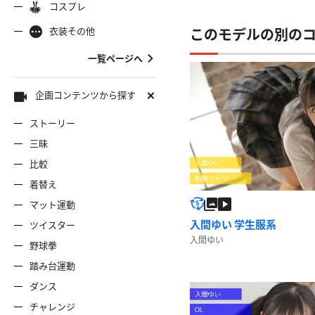
コスプレ
ャミソール
彼シャツ
Tシャツ
コスプレ
ナース
女
着物
袴
衣装その他
このモデルの別の
服
デニムスカート
ワンピー
バニーガール
バスローブ
一覧ページへ
雷風コーデ
ジーンズ
ェディングドレス
ースリミテーション
わんぱくスタイル
アイドル
着
ミニスカ
エプロン
セーター
企画コンテンツから探す
ストーリー
ロウィン
クリスマス
サバゲー
スタオル
透け
コート
三昧
比較
ーディガン
パーカー
ニットベ
着替え
マット運動
入間ゆい 学生服系
ツイスター
入間ゆい
野球拳
踏み台運動
ダンス
チャレンジ