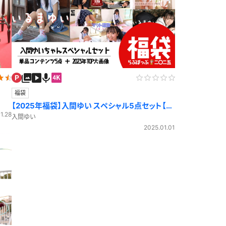
福袋
【2025年福袋】入間ゆい スペシャル5点セット【期
1.28
間限定！】
入間ゆい
2025.01.01