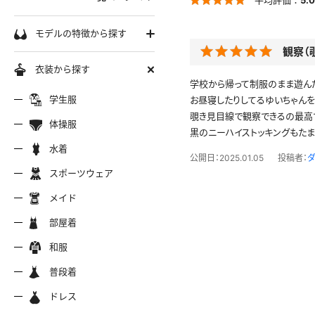
学生服
モデルの特徴から探す
観察（
セーラー服
巨乳
衣装から探す
軟体
学校から帰って制服のまま遊ん
ーラー夏服
セーラー中間服
セーラー
制服シャツ
学生服
お昼寝したりしてるゆいちゃんを
スレンダー
覗き見目線で観察できるの最高
ムチムチ
体操服
黒のニーハイストッキングもた
ーラーブレザー
ブレザー
制服カー
制服パーカー
ブルマ
ミニマム
水着
水着
公開日：2025.01.05
投稿者：
長身
スポーツウェア
スポーツウェア
服ジャージ
制服セーター
制服ニッ
制服ジャンパースカート
色白
マイクロビキニ
メイド
美脚
陸上
メイド
服ベスト
制服ポロシャツ
制服吊り
制服Tシャツ
操服
短パン
部屋着
美尻
クミズ
競泳水着
ビキニ
部屋着
ちっぱい
和服
アリーダー
テニス
マーチン
服ワンピース
透けセーラー
制服コス
浴衣
普段着
一覧ページへ
普段着
オタード
スパッツ
ジャージ
ーリー
ふりふり衣装
ドレス
ホットパンツ
チャイナドレス