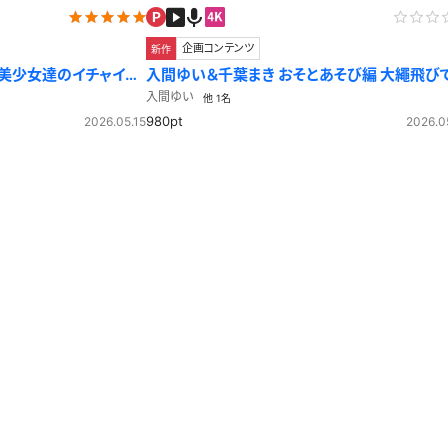
企画コンテンツ
新作
入間ゆい＆千葉まき おそとあそび編 大繩飛び
 制服シャツ
わふわゆれるスカート！
入間ゆい
他 1名
980pt
2026.05.15
2026.0