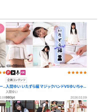
アイドル風
エプロン
サバゲー
コート
ニットベスト
企画コンテンツ
ー
入間ゆい いたずら編 マジックハンドVSゆいちゃ
ん！勝つのはどっち？
入間ゆい
980pt
2.08
2026.02.09