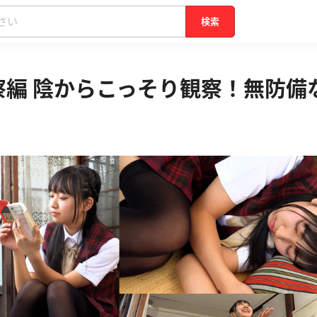
検索
察編 陰からこっそり観察！無防