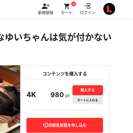
0
新規登録
カート
ログイン
備なゆいちゃんは気が付かない
コンテンツを購入する
購入する
4K
980
pt
カート
に入れる
月額見放題を申し込む