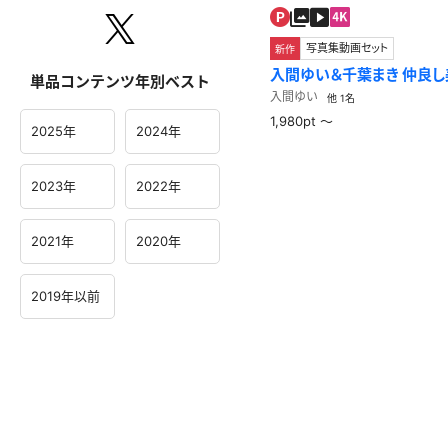
写真集動画セット
新作
入間ゆい＆千葉まき 仲良し美少女達のイチャイチ
単品コンテンツ年別ベスト
ャwithパンチラ＝世界平和
入間ゆい
他 1名
1,980pt ～
2025年
2024年
2023年
2022年
2021年
2020年
2019年以前