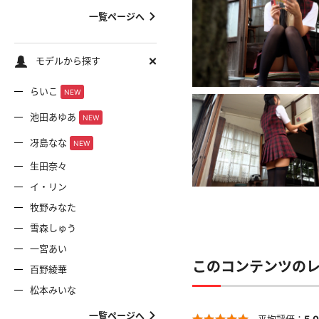
一覧ページへ
モデルから探す
らいこ
NEW
池田あゆあ
NEW
冴島なな
NEW
生田奈々
イ・リン
牧野みなた
雪森しゅう
一宮あい
このコンテンツの
百野綾華
松本みいな
一覧ページへ
平均評価：
5.0