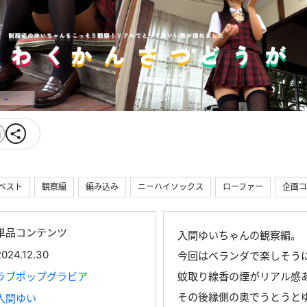
ベスト
観察編
編み込み
ニーハイソックス
ローファー
企画コ
単品コンテンツ
入間ゆいちゃんの観察編。
2024.12.30
今回はベランダで楽しそう
ラブポップグラビア
蚊取り線香の煙がリアル感
その後縁側の奥でうとうと
入間ゆい