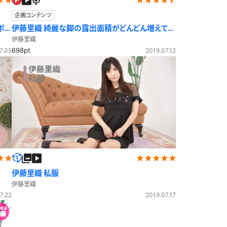
企画コンテンツ
ボ
伊藤里織 綺麗な脚の露出面積がどんどん増えてい
く！スカート比較実験
伊藤里織
698pt
7.05
2019.07.12
伊藤里織 私服
伊藤里織
7.22
2019.07.17