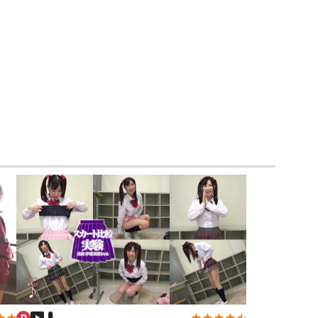
アイドル風
エプロン
サバゲー
コート
ニットベスト