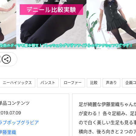
ニーハイソックス
パンスト
ローファー
比較
声あり
企画
単品コンテンツ
足が綺麗な伊藤里織ちゃん
2019.07.09
が変わる！ 各々足組み、
ラブポップグラビア
ので白く美しい生足も見る
横向き、後ろ向きと２つの
伊藤里織