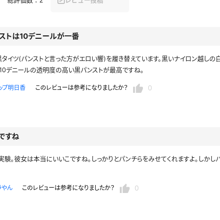
セーラー夏服
セーラー中間服
ストは10デニールが一番
セーラーブレザー
ブレザー
タイツ(パンストと言った方がエロい響)を履き替えています。黒いナイロン越しの
冬服
制服ジャージ
制服セーター
10デニールの透明度の高い黒パンストが最高ですね。
0
ップ明日香
このレビューは参考になりましたか？
ディガン
制服ベスト
制服ポロシャツ
体操服
短パン
スクミズ
競泳水着
チアリーダー
テニス
トベスト
制服ワンピース
透けセーラー
ですね
レオタード
スパッツ
ガーリー
ふりふり衣装
スカート
験。彼女は本当にいいこですね。しっかりとパンチらをみせてくれますよ。しかし
キャミソール
彼シャツ
T
グバンド
プレ
巫女
着物
0
私服
デニムスカート
ラやん
このレビューは参考になりましたか？
地雷風コーデ
ジーンズ
ウェディングドレス