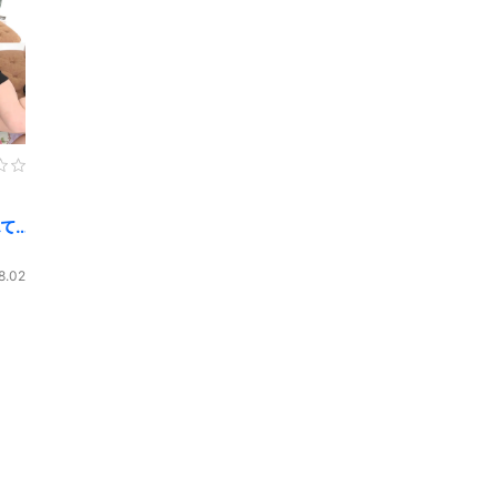
して
8.02