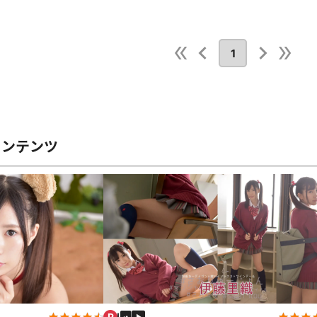
レースリミテーション
わんぱくスタイル
下着
ミニスカ
ス
ハロウィン
クリスマス
バスタオル
透け
1
風
カーディガン
パーカー
コンテンツ
スト