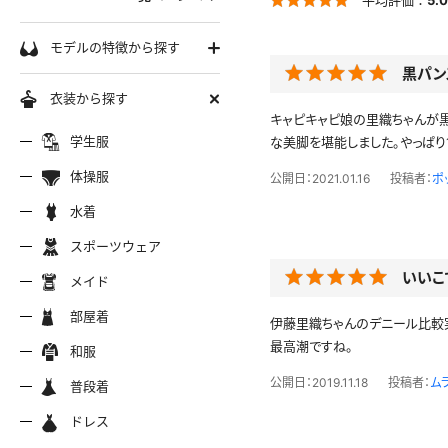
学生服
モデルの特徴から探す
黒パン
セーラー服
巨乳
衣装から探す
軟体
キャピキャピ娘の里織ちゃんが黒
ーラー夏服
セーラー中間服
セーラー
制服シャツ
学生服
な美脚を堪能しました。やっぱり
スレンダー
ムチムチ
体操服
公開日：2021.01.16
投稿者：
ポ
ーラーブレザー
ブレザー
制服カー
制服パーカー
ブルマ
ミニマム
水着
水着
長身
スポーツウェア
スポーツウェア
服ジャージ
制服セーター
制服ニッ
制服ジャンパースカート
色白
マイクロビキニ
いいこ
メイド
美脚
陸上
メイド
服ベスト
制服ポロシャツ
制服吊り
制服Tシャツ
操服
短パン
部屋着
美尻
クミズ
競泳水着
ビキニ
伊藤里織ちゃんのデニール比較実
部屋着
最高潮ですね。
ちっぱい
和服
アリーダー
テニス
マーチン
服ワンピース
透けセーラー
制服コス
浴衣
普段着
公開日：2019.11.18
投稿者：
ム
一覧ページへ
普段着
オタード
スパッツ
ジャージ
ーリー
ふりふり衣装
ドレス
ホットパンツ
チャイナドレス