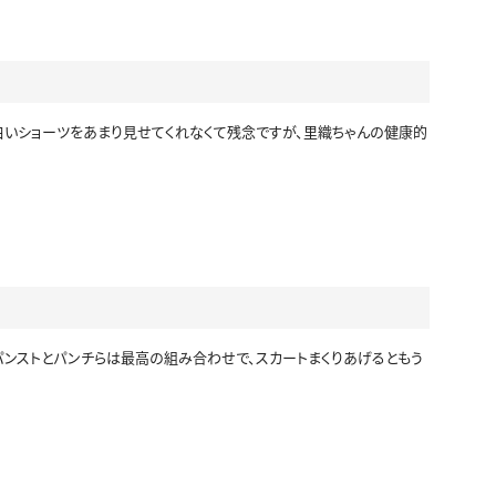
セーラー冬服
制服カーディガン
白いショーツをあまり見せてくれなくて残念ですが、里織ちゃんの健康的
制服ニットベスト
制服吊りスカート
ビキニ
マーチングバンド
制服コスプレ
ジャージ
パンストとパンチらは最高の組み合わせで、スカートまくりあげるともう
シャツ
袴
ワンピース