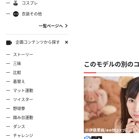
コスプレ
ャミソール
彼シャツ
Tシャツ
コスプレ
ナース
女
着物
袴
衣装その他
服
デニムスカート
ワンピー
バニーガール
バスローブ
一覧ページへ
雷風コーデ
ジーンズ
ェディングドレス
ースリミテーション
わんぱくスタイル
アイドル
着
ミニスカ
エプロン
セーター
企画コンテンツから探す
ストーリー
ロウィン
クリスマス
サバゲー
スタオル
透け
コート
三昧
このモデルの別の
比較
ーディガン
パーカー
ニットベ
着替え
マット運動
ツイスター
野球拳
踏み台運動
ダンス
チャレンジ