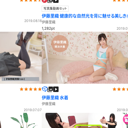
写真集動画セット
伊藤里織 健康的な自然光を背に魅せる美しき
2019.08.18
ディラインと美脚 制服カーディガン
伊藤里織
1,282pt
2019.0
伊藤里織 水着
伊藤里織
2019.07.07
2019.0