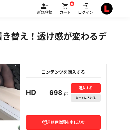
0
新規登録
カート
ログイン
履き替え！透け感が変わるデ
コンテンツを購入する
購入する
HD
698
pt
カート
に入れる
月額見放題を申し込む