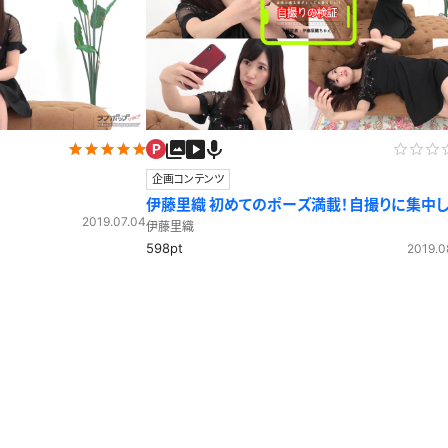
企画コンテンツ
伊藤里織 初めてのポーズ満載！自撮りに集中
2019.07.04
下が疎かに・・・自撮りチャレンジ
伊藤里織
598pt
2019.0