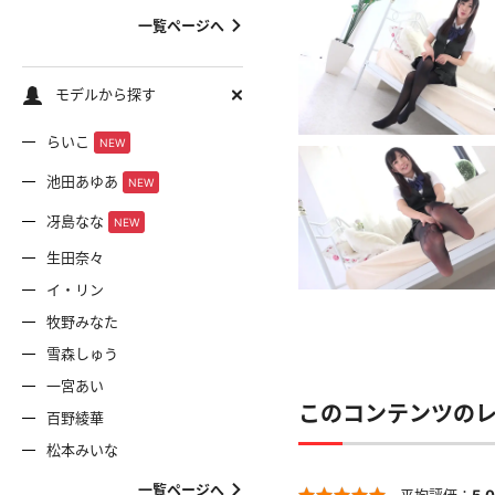
一覧ページへ
モデルから探す
らいこ
NEW
池田あゆあ
NEW
冴島なな
NEW
生田奈々
イ・リン
牧野みなた
雪森しゅう
一宮あい
このコンテンツの
百野綾華
松本みいな
一覧ページへ
平均評価：
5.0