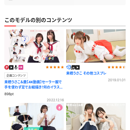
このモデルの別のコンテンツ
来栖うさこ その他コスプレ
企画コンテンツ
2019.01.01
来栖うさこ＆鹿【4K動画】セーラー服で
手を使わず足でお絵描き！何のイラスト
か分かるかな？
898pt
2022.12.16