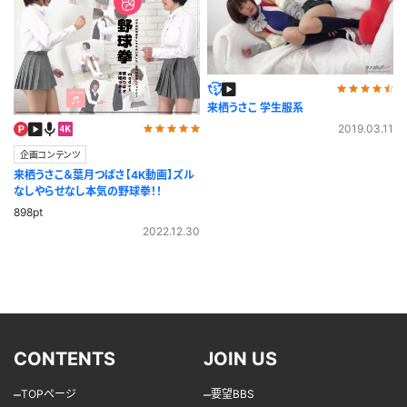
来栖うさこ 学生服系
2019.03.11
企画コンテンツ
来栖うさこ＆葉月つばさ【4K動画】ズル
なしやらせなし本気の野球拳！！
898pt
2022.12.30
CONTENTS
JOIN US
–
–
TOPページ
要望BBS