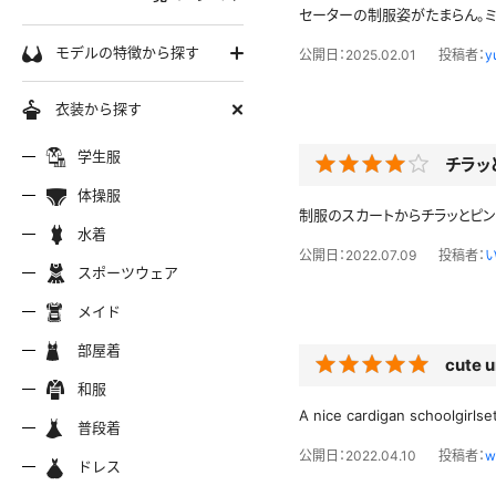
セーターの制服姿がたまらん。ミ
学生服
モデルの特徴から探す
公開日：2025.02.01
投稿者：
y
セーラー服
巨乳
衣装から探す
軟体
ーラー夏服
セーラー中間服
セーラー
制服シャツ
学生服
スレンダー
チラッ
ムチムチ
体操服
ーラーブレザー
ブレザー
制服カー
制服パーカー
制服のスカートからチラッとピン
ブルマ
ミニマム
水着
水着
公開日：2022.07.09
投稿者：
長身
スポーツウェア
スポーツウェア
服ジャージ
制服セーター
制服ニッ
制服ジャンパースカート
色白
マイクロビキニ
メイド
美脚
陸上
メイド
服ベスト
制服ポロシャツ
制服吊り
制服Tシャツ
操服
短パン
部屋着
美尻
クミズ
競泳水着
ビキニ
cute 
部屋着
ちっぱい
和服
アリーダー
テニス
マーチン
服ワンピース
透けセーラー
制服コス
A nice cardigan schoolgirlse
浴衣
普段着
一覧ページへ
普段着
公開日：2022.04.10
投稿者：
w
オタード
スパッツ
ジャージ
ーリー
ふりふり衣装
ドレス
ホットパンツ
チャイナドレス