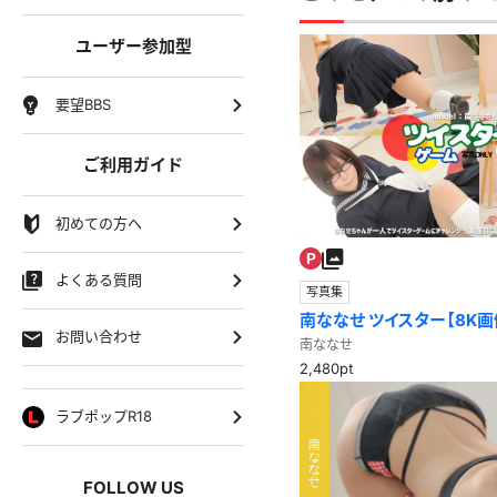
ユーザー参加型
要望BBS
ご利用ガイド
初めての方へ
よくある質問
写真集
南ななせ ツイスター【8K画
お問い合わせ
いポーズ！？ツイスター画
南ななせ
2,480pt
ラブポップR18
FOLLOW US