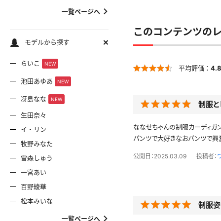
一覧ページへ
このコンテンツの
モデルから探す
らいこ
NEW
平均評価：
4.
池田あゆあ
NEW
冴島なな
NEW
制服と
生田奈々
ななせちゃんの制服カーディガ
イ・リン
パンツで大好きなおパンツで興
牧野みなた
公開日：2025.03.09
投稿者：
雪森しゅう
一宮あい
百野綾華
松本みいな
制服姿
一覧ページへ