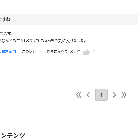
レースリミテーション
わんぱくスタイル
下着
ミニスカ
ス
ですね
ハロウィン
クリスマス
バスタオル
透け
てます。
風
カーディガン
パーカー
なんとも生々しくてとてもえっちで気に入りました。
0
太郎左衛門
このレビューは参考になりましたか？
スト
1
コンテンツ