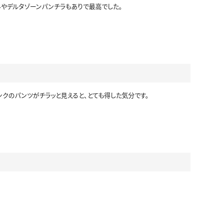
みやデルタゾーンパンチラもありで最高でした。
セーラー冬服
制服カーディガン
制服ニットベスト
制服吊りスカート
ンクのパンツがチラッと見えると、とても得した気分です。
ビキニ
マーチングバンド
制服コスプレ
ジャージ
シャツ
袴
ワンピース