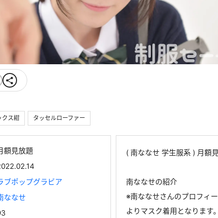
ックス紺
タッセルローファー
月額見放題
( 南ななせ 学生服系 ) 月
2022.02.14
ラブポップグラビア
南ななせの紹介
※南ななせさんのプロフィ
南ななせ
よりマスク着用となります
93