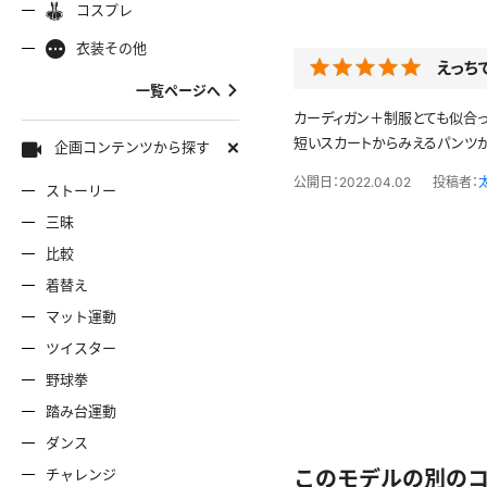
コスプレ
ャミソール
彼シャツ
Tシャツ
コスプレ
ナース
女
着物
袴
衣装その他
服
デニムスカート
ワンピー
えっち
バニーガール
バスローブ
一覧ページへ
雷風コーデ
ジーンズ
カーディガン＋制服とても似合っ
ェディングドレス
ースリミテーション
わんぱくスタイル
アイドル
着
ミニスカ
エプロン
セーター
短いスカートからみえるパンツが
企画コンテンツから探す
公開日：2022.04.02
投稿者：
ストーリー
ロウィン
クリスマス
サバゲー
スタオル
透け
コート
三昧
比較
ーディガン
パーカー
ニットベ
着替え
マット運動
ツイスター
野球拳
踏み台運動
ダンス
チャレンジ
このモデルの別の