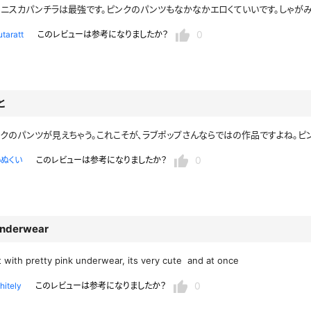
ニスカパンチラは最強です。ピンクのパンツもなかなかエロくていいです。しゃが
セーラー夏服
セーラー中間服
0
utaratt
このレビューは参考になりましたか？
セーラーブレザー
ブレザー
冬服
制服ジャージ
制服セーター
と
ディガン
制服ベスト
制服ポロシャツ
クのパンツが見えちゃう。これこそが、ラブポップさんならではの作品ですよね。ピ
体操服
短パン
スクミズ
競泳水着
0
いぬくい
このレビューは参考になりましたか？
チアリーダー
テニス
トベスト
制服ワンピース
透けセーラー
レオタード
スパッツ
ガーリー
ふりふり衣装
スカート
underwear
キャミソール
彼シャツ
T
グバンド
プレ
t with pretty pink underwear, its very cute and at once
巫女
着物
私服
デニムスカート
0
hitely
このレビューは参考になりましたか？
地雷風コーデ
ジーンズ
ウェディングドレス