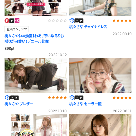
桃々さや チャイナドレス
企画コンテンツ
2022.09.19
桃々さや【4K動画】わあ、薄いゆるりお
喋りが可愛い！デニール比較
898pt
2022.10.12
桃々さや ブレザー
桃々さや セーラー服
2022.10.10
2022.08.11