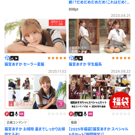
絶！？だめだめだめだめ！これはだめ！筋
トレ編
898pt
2023.04.21
猫宮あすか セーラー夏服
猫宮あすか 学生服系
2025.11.02
2024.08.22
企画コンテンツ
福袋
猫宮あすか お掃除 裏までしっかりお掃
【2025年福袋】猫宮あすか スペシャル
除するぞ！
5点セット【期間限定！】