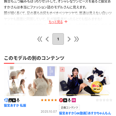
舞台も三つ編みもばっちりセットして、オシャレなワンピースを着ると猫宮あ
すかさんは本当にファッション誌のモデルさんに見えます。
脚が細く長くて、足の裏もお尻もすべすべツヤツヤで、普通は見えない白いツ
ヤツヤも画面に同居していて、私が編集者だったらとても悩みますね！
もっと見る
着こなしアレンジで丈が短くなってパステルカラーの刺繍からリボンまで。男
の人でも同じものが欲しくなるぞ（！？）
ブラ紐のようなものが見えてますが終始気にしてないそぶりなのもフェチ心
1
をくすぐりました。
公開日：2024.10.14
投稿者：
ハンドスピナー
このモデルの別のコンテンツ
このレビューは参考になりましたか？
0
猫宮あすか 私服
企画コンテンツ
2025.10.07
猫宮あすか【4K動画】あすかちゃんもん