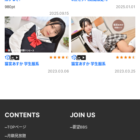
980pt
2025.01.01
2025.09.15
猫宮あすか 学生服系
猫宮あすか 学生服系
2023.03.06
2023.03.25
CONTENTS
JOIN US
–
–
TOPページ
要望BBS
–
月額見放題