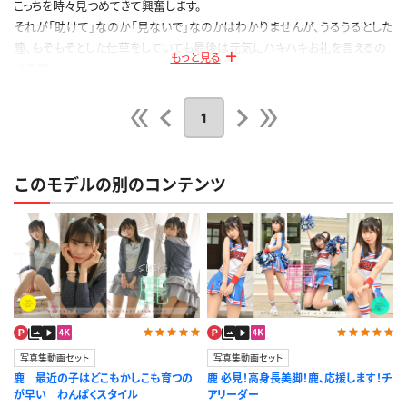
こっちを時々見つめてきて興奮します。
それが「助けて」なのか「見ないで」なのかはわかりませんが、うるうるとした
瞳、もぞもぞとした仕草をしていても最後は元気にハキハキお礼を言えるの
もっと見る
は見事。
出来上がった絵は鹿ちゃん本人も見るので変なものを描いてはいけません
よ。
1
公開日：2023.09.07
投稿者：
ハンドスピナー
このレビューは参考になりましたか？
0
このモデルの別のコンテンツ
写真集動画セット
写真集動画セット
鹿 最近の子はどこもかしこも育つの
鹿 必見！高身長美脚！鹿、応援します！チ
が早い わんぱくスタイル
アリーダー