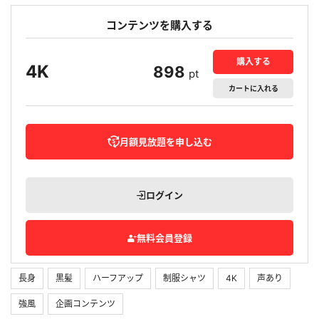
コンテンツを購入する
購入する
4K
898
pt
カート
に入れる
月額見放題を申し込む
ログイン
無料会員登録
長身
黒髪
ハーフアップ
制服シャツ
4K
声あり
強風
企画コンテンツ