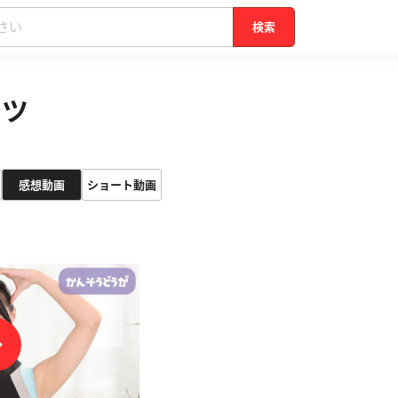
検索
ンツ
感想動画
ショート動画
P