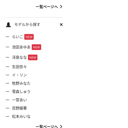
一覧ページへ
モデルから探す
らいこ
NEW
池田あゆあ
NEW
冴島なな
NEW
生田奈々
イ・リン
牧野みなた
雪森しゅう
一宮あい
百野綾華
松本みいな
一覧ページへ