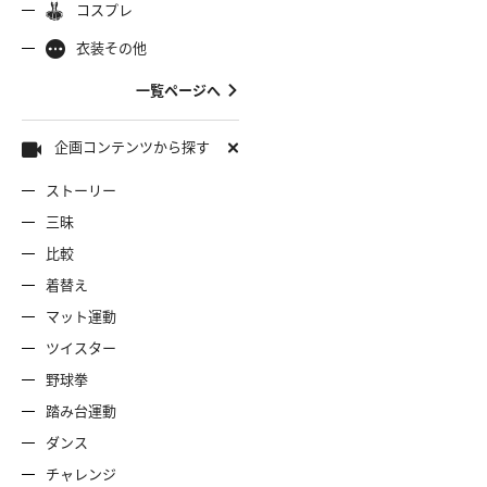
コスプレ
ャミソール
彼シャツ
Tシャツ
コスプレ
ナース
女
着物
袴
衣装その他
服
デニムスカート
ワンピー
バニーガール
バスローブ
一覧ページへ
雷風コーデ
ジーンズ
ェディングドレス
ースリミテーション
わんぱくスタイル
アイドル
着
ミニスカ
エプロン
セーター
企画コンテンツから探す
ストーリー
ロウィン
クリスマス
サバゲー
スタオル
透け
コート
三昧
比較
ーディガン
パーカー
ニットベ
着替え
マット運動
ツイスター
野球拳
踏み台運動
ダンス
チャレンジ