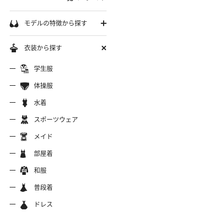
学生服
モデルの特徴から探す
セーラー服
巨乳
衣装から探す
軟体
ーラー夏服
セーラー中間服
セーラー
制服シャツ
学生服
スレンダー
ムチムチ
体操服
ーラーブレザー
ブレザー
制服カー
制服パーカー
ブルマ
ミニマム
水着
水着
長身
スポーツウェア
スポーツウェア
服ジャージ
制服セーター
制服ニッ
制服ジャンパースカート
色白
マイクロビキニ
メイド
美脚
陸上
メイド
服ベスト
制服ポロシャツ
制服吊り
制服Tシャツ
操服
短パン
部屋着
美尻
クミズ
競泳水着
ビキニ
部屋着
ちっぱい
和服
アリーダー
テニス
マーチン
服ワンピース
透けセーラー
制服コス
浴衣
普段着
一覧ページへ
普段着
オタード
スパッツ
ジャージ
ーリー
ふりふり衣装
ドレス
ホットパンツ
チャイナドレス