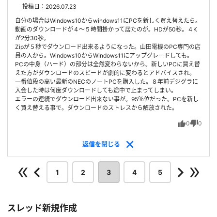
投稿日：2026.07.23
自分の場合はWindows10からwindows11にPCを新しく買え替えたら。
動画のダウンロードが４～５時間掛かって居たのが。HDが50秒。４K
が2分30秒。
Zipが５秒でダウンロード出来るようになった。山田電機のPC専門の店
員の人から。Windows10からWindows11にアップグレードしても。
PCの中身（ハード）の部分は全然変わらないから。新しいPCに買え替
えた方がダウンロードのスピードが劇的に変わるとアドバイスされ。
一番値段の高い最新のNECのノートPCを購入した。８年前デジグラに
入会した時は何度ダウンロードしても途中で止まってしまい。
エラーの連続でダウンロード出来ない事が。95％位だった。PCを新し
く買え替える事で。ダウンロードのストレスから解放された。
0
0
返信を
閉じる
1
2
3
4
5
スレッド新規作成