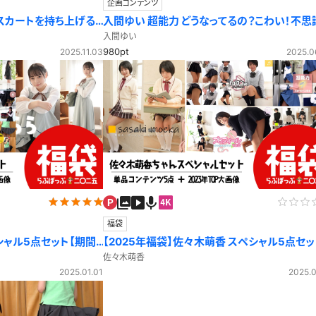
企画コンテンツ
スカートを持ち上げる
入間ゆい 超能力 どうなってるの？こわい！不思
な現象に戸惑うゆいちゃん
入間ゆい
980pt
2025.11.03
2025.0
福袋
ペシャル5点セット【期間
【2025年福袋】佐々木萌香 スペシャル5点セッ
【期間限定！】
佐々木萌香
2025.01.01
2025.0