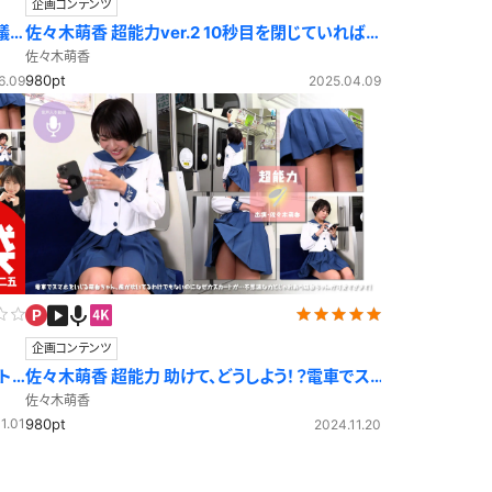
企画コンテンツ
議
佐々木萌香 超能力ver.2 10秒目を閉じていれば
いいの？変なことしないでね
佐々木萌香
980pt
6.09
2025.04.09
企画コンテンツ
ト
佐々木萌香 超能力 助けて、どうしよう！？電車でス
カートがめくれ上がっちゃう！？
佐々木萌香
1.01
980pt
2024.11.20