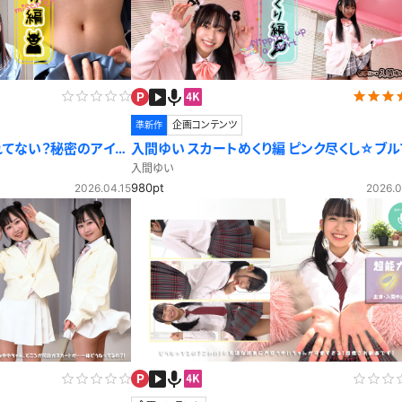
企画コンテンツ
準新作
れてない？秘密のアイテ
入間ゆい スカートめくり編 ピンク尽くし☆ブル
だから恥ずかしくないもんっ？
入間ゆい
980pt
2026.04.15
2026.0