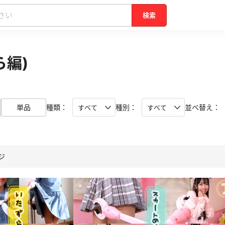
検索
ら編)
単品
種類：
種別：
並べ替え：
ージ