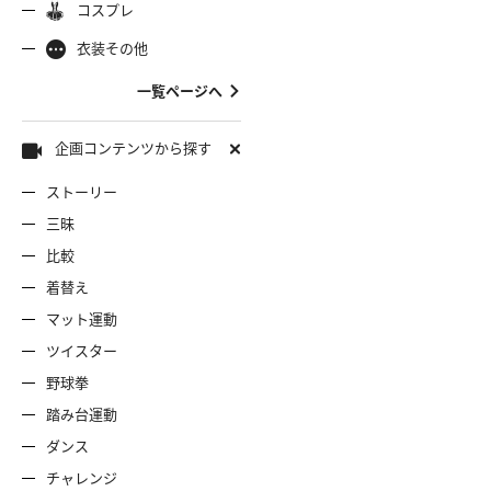
コスプレ
ャミソール
彼シャツ
Tシャツ
コスプレ
ナース
女
着物
袴
衣装その他
服
デニムスカート
ワンピー
バニーガール
バスローブ
一覧ページへ
雷風コーデ
ジーンズ
ェディングドレス
ースリミテーション
わんぱくスタイル
アイドル
着
ミニスカ
エプロン
セーター
企画コンテンツから探す
ストーリー
ロウィン
クリスマス
サバゲー
スタオル
透け
コート
三昧
比較
ーディガン
パーカー
ニットベ
着替え
マット運動
ツイスター
野球拳
踏み台運動
ダンス
チャレンジ