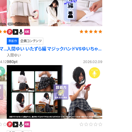
企画コンテンツ
準新作
マ
入間ゆい いたずら編 マジックハンドVSゆいちゃ
ん！勝つのはどっち？
入間ゆい
980pt
4.12
2026.02.09