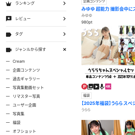
企画コンテンツ
ランキング
みゆゆ 超能力 撮影会中に
超能力を使ってみた
みゆゆ
レビュー
980pt
タグ
ジャンルから探す
Cream
企画コンテンツ
過去ギャラリー
写真集動画セット
福袋
リマスター写真
【2025年福袋】うらら ス
ユーザー企画
限定！】
うらら
写真集
福袋
オフショット