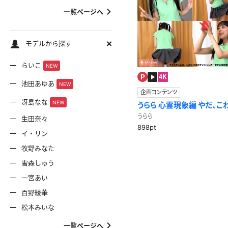
一覧ページへ
モデルから探す
らいこ
NEW
池田あゆあ
NEW
企画コンテンツ
冴島なな
NEW
うらら 心霊現象編 やだ、こわい、帰ろうよ…怯える
うららちゃんと心霊スポット
うらら
生田奈々
898pt
イ・リン
牧野みなた
雪森しゅう
一宮あい
百野綾華
松本みいな
一覧ページへ