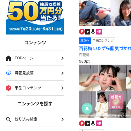
企画コンテンツ
準新作
コンテンツ
百花梅 いたずら編 気づか
ムでやりたい放題！
百花梅
TOPページ
980pt
月額見放題
単品コンテンツ
コンテンツを探す
絞り込み検索