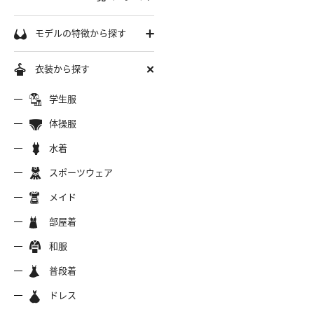
学生服
モデルの特徴から探す
セーラー服
巨乳
衣装から探す
軟体
ーラー夏服
セーラー中間服
セーラー
制服シャツ
学生服
スレンダー
ムチムチ
体操服
ーラーブレザー
ブレザー
制服カー
制服パーカー
ブルマ
ミニマム
水着
水着
長身
スポーツウェア
スポーツウェア
服ジャージ
制服セーター
制服ニッ
制服ジャンパースカート
色白
マイクロビキニ
メイド
美脚
陸上
メイド
服ベスト
制服ポロシャツ
制服吊り
制服Tシャツ
操服
短パン
部屋着
美尻
クミズ
競泳水着
ビキニ
部屋着
ちっぱい
和服
アリーダー
テニス
マーチン
服ワンピース
透けセーラー
制服コス
浴衣
普段着
一覧ページへ
普段着
オタード
スパッツ
ジャージ
ーリー
ふりふり衣装
ドレス
ホットパンツ
チャイナドレス