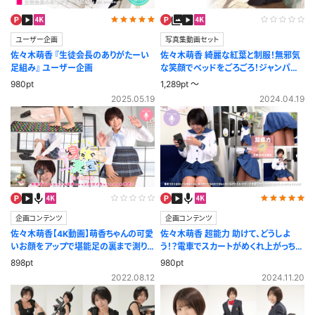
ユーザー企画
写真集動画セット
佐々木萌香 『生徒会長のありがたーい
佐々木萌香 綺麗な紅葉と制服！無邪気
足組み』 ユーザー企画
な笑顔でベッドをごろごろ！ジャンパー
スカート
980pt
1,289pt ～
2025.05.19
2024.04.19
企画コンテンツ
企画コンテンツ
佐々木萌香【4K動画】萌香ちゃんの可愛
佐々木萌香 超能力 助けて、どうしよ
いお顔をアップで堪能足の裏まで測り
う！？電車でスカートがめくれ上がっちゃ
ます！身体測定
う！？
898pt
980pt
2022.08.12
2024.11.20