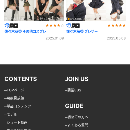
佐々木萌香 その他コスプレ
佐々木萌香 ブレザー
2025.01.09
2025.05.08
CONTENTS
JOIN US
–
–
TOPページ
要望BBS
–
月額見放題
GUIDE
–
単品コンテンツ
–
モデル
–
初めての方へ
–
ショート動画
–
よくある質問