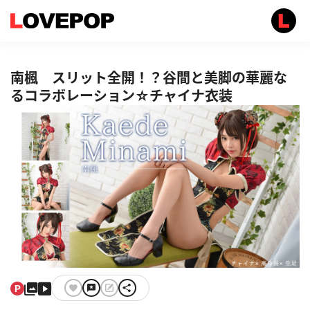
南楓 スリット全開！？谷間と美脚の華麗な
るコラボレーション☆チャイナ衣装