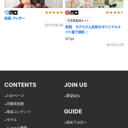
南楓 ブレザー
写真集動画セット
2019.06.08
南楓 モデルさん自前のオリジナルメ
イド服で撮影♪
972pt
2019.12.06
CONTENTS
JOIN US
–
–
TOPページ
要望BBS
–
月額見放題
GUIDE
–
単品コンテンツ
–
モデル
–
初めての方へ
–
ショート動画