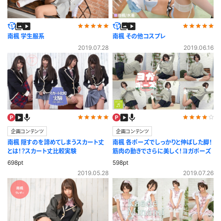
南楓 学生服系
南楓 その他コスプレ
2019.07.28
2019.06.16
企画コンテンツ
企画コンテンツ
南楓 隠すのを諦めてしまうスカート丈
南楓 各ポーズでしっかりと伸ばした脚！
とは！？スカート丈比較実験
筋肉の動きでさらに美しく！ヨガポーズ
698pt
598pt
2019.05.28
2019.07.26