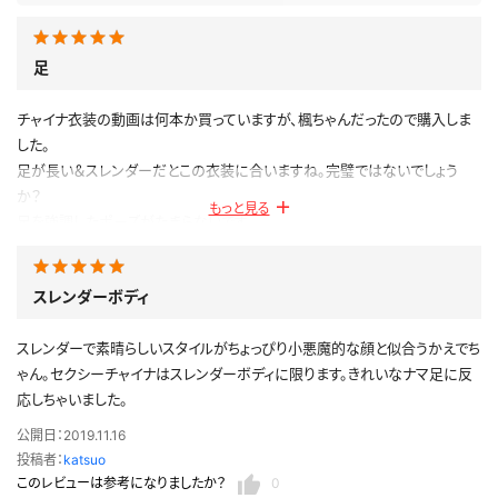
足
チャイナ衣装の動画は何本か買っていますが、楓ちゃんだったので購入しま
した。
足が長い＆スレンダーだとこの衣装に合いますね。完璧ではないでしょう
か？
もっと見る
足を強調したポーズがたまらないです。
公開日：2022.04.16
投稿者：
ヒッサー
スレンダーボディ
このレビューは参考になりましたか？
0
スレンダーで素晴らしいスタイルがちょっぴり小悪魔的な顔と似合うかえでち
ゃん。セクシーチャイナはスレンダーボディに限ります。きれいなナマ足に反
応しちゃいました。
公開日：2019.11.16
投稿者：
katsuo
このレビューは参考になりましたか？
0