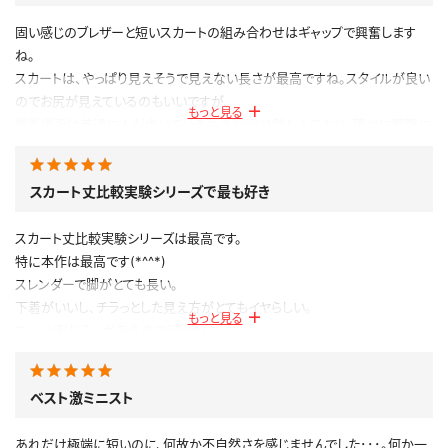
固い感じのブレザーと短いスカートの組み合わせはギャップで興奮します
ね。
スカートは、やっぱり見えそうで見えない長さが最高ですね。スタイルが良い
のでお尻が見えているのもいいですが、
もっと見る
撮影場所は普通に人が歩いている高さと同じ1階なんですね、確かに壁際に
隠れたくなるのも分かります。
この企画の中で一番良いかもしれません。
スカート丈比較実験シリーズで最も好き
公開日：2022.04.14
投稿者：
ヒッサー
スカート丈比較実験シリーズは最高です。
このレビューは参考になりましたか？
0
特に本作は最高です(*^^*)
スレンダーで脚がとても長い。
下着がいいし、チラっとした見え方がとてもイヤらしい。
もっと見る
ちょっと恥じらいがあるので5割増！
個人的にLOVEPOPさんの作品で一番好きかもしれません。
すっかり南楓さんのファンになりました。
ベスト激ミニスト
公開日：2019.07.12
投稿者：
けむけむ
あれだけ極端に短いのに、何故か不自然さを感じませんでした･･･。何か一