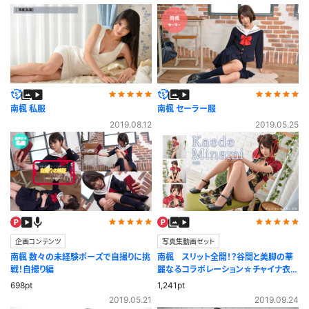
ただ、こうやって見ていくとスカートが短くなるって事は、太ももがどんどん露
わになるって事で興味深い。
このシリーズに加え、スカートをどんどん折って、どこまで折るとパンチラに
なるかと言った企画もいれてほしいです。
公開日：2019.05.29
投稿者：
handycome
南楓 私服
南楓 セーラー服
このレビューは参考になりましたか？
0
2019.08.12
2019.05.25
企画コンテンツ
写真集動画セット
南楓 数々の未経験ポーズで自撮りに挑
南楓 スリット全開！？谷間と美脚の華
戦！自撮り編
麗なるコラボレーション☆チャイナ衣
装
698pt
1,241pt
2019.05.21
2019.09.24