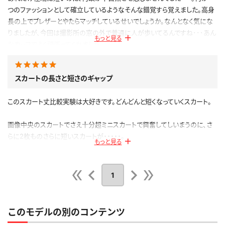
このレビューは参考になりましたか？
0
つのファッションとして確立しているようなそんな錯覚すら覚えました。高身
長の上でブレザーとやたらマッチしているせいでしょうか。なんとなく気にな
りましたが、今回は撮影所の窓の外で普通に人が歩いてるんですね･･･あん
もっと見る
なカッコでよく頑張ってくれました。
全く関係ないですが、どこかで聞いた事にある名前だと思ったら、漫画ミルモ
でポン！の主人公と同姓同名なんですね
スカートの長さと短さのギャップ
公開日：2019.05.29
投稿者：
PT2
このスカート丈比較実験は大好きです。どんどんと短くなっていくスカート。
このレビューは参考になりましたか？
0
画像中央のスカートでさえ十分超ミニスカートで興奮してしいまうのに、さ
らに2枚ものさらに短いスカートが・・・・・。
もっと見る
ピンクのあまりにも短いスカートでもパンチラをなんとか隠せるものだと感
心してしまいました。
1
最後の衣装はもうスカートと呼べないくらいのもので、こんなの履いていた
ら公然xxxで捕まってしまいます。
このモデルの別のコンテンツ