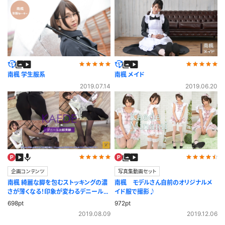
南楓 学生服系
南楓 メイド
2019.07.14
2019.06.20
企画コンテンツ
写真集動画セット
南楓 綺麗な脚を包むストッキングの濃
南楓 モデルさん自前のオリジナルメ
さが薄くなる！印象が変わるデニール比
イド服で撮影♪
較実験
698pt
972pt
2019.08.09
2019.12.06