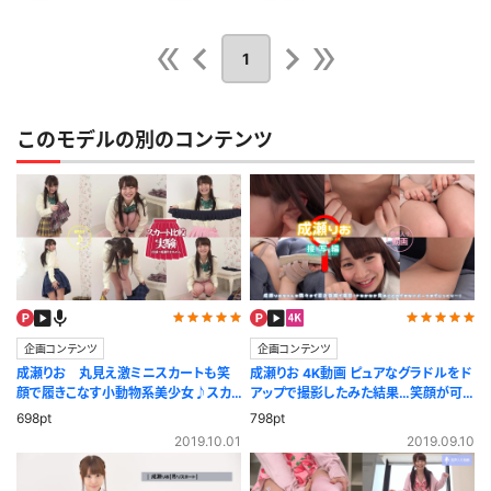
が女の子の大事なところに食い込むさまは思わずかぶり付きで見ちゃいまし
た。
1
公開日：2019.08.16
投稿者：
GIGAMAN
このレビューは参考になりましたか？
0
このモデルの別のコンテンツ
企画コンテンツ
企画コンテンツ
成瀬りお 丸見え激ミニスカートも笑
成瀬りお 4K動画 ピュアなグラドルをド
顔で履きこなす小動物系美少女♪スカ
アップで撮影したみた結果…笑顔が可
ート比較実験
愛いすぎた！接写編
698pt
798pt
2019.10.01
2019.09.10