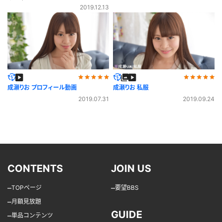
2019.12.13
成瀬りお プロフィール動画
成瀬りお 私服
2019.07.31
2019.09.24
CONTENTS
JOIN US
–
–
TOPページ
要望BBS
–
月額見放題
GUIDE
–
単品コンテンツ