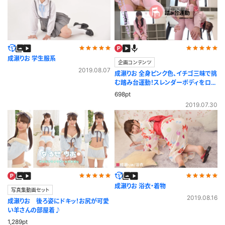
成瀬りお 学生服系
企画コンテンツ
2019.08.07
成瀬りお 全身ピンク色、イチゴ三昧で挑
む踏み台運動！スレンダーボディをロー
アングルで！
698pt
2019.07.30
成瀬りお 浴衣・着物
写真集動画セット
2019.08.16
成瀬りお 後ろ姿にドキッ！お尻が可愛
い羊さんの部屋着♪
1,289pt