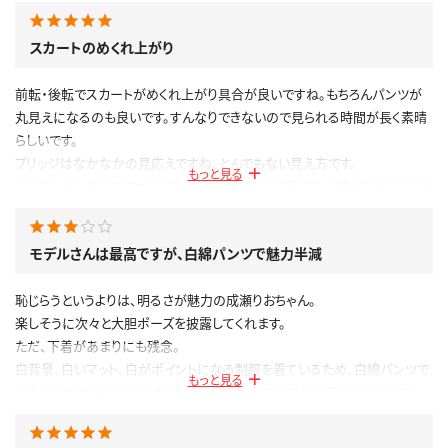
スカートのめくれ上がり
前転・後転でスカートがめくれ上がり具合が良いですね。もちろんパンツが
丸見えになるのも良いです。すんなりできないので見られる時間が長く素晴
らしいです。
ブリッジはなかなかの見応えですね、とんでもない見え方です。
もっと見る
マニアックな見方ですが、スカートに入れているブラウスの裾が見えてしまう
のが良いですね。
公開日：2023.04.16
モデルさんは最高ですが、白綿パンツで魅力半減
投稿者：
ヒッサー
このレビューは参考になりましたか？
0
恥じらうというよりは、明るさが魅力の成瀬りおちゃん。
楽しそうに次々と大胆ポーズを披露してくれます。
ただ、下着があまりにも残念。
白背景、白いマット、白がポイントになる制服を着ているため、白綿パンツで
もっと見る
は全体的に地味でそそりません。白綿パンツの見栄えの悪さばかり際立っ
てしまっています。
モデルさんが素晴らしいだけに魅力が半減しています。