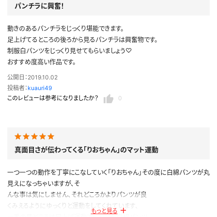
パンチラに興奮！
公開日：2021.08.03
投稿者：
MOCKN
動きのあるパンチラをじっくり堪能できます。
このレビューは参考になりましたか？
0
足上げてるところの後ろから見るパンチラは興奮物です。
制服白パンツをじっくり見せてもらいましょう♡
おすすめ度高い作品です。
公開日：2019.10.02
投稿者：
kuauri49
このレビューは参考になりましたか？
0
真面目さが伝わってくる「りおちゃん」のマット運動
一つ一つの動作を丁寧にこなしていく「りおちゃん」その度に白綿パンツが丸
見えになっちゃいますが、そ
んな事は気にしません、それどころかよりパンツが良
くみえるようにゆっくりと運動をしてくれています、
もっと見る
一番の見どころは足上げ運動でしょうか、白綿パンツ