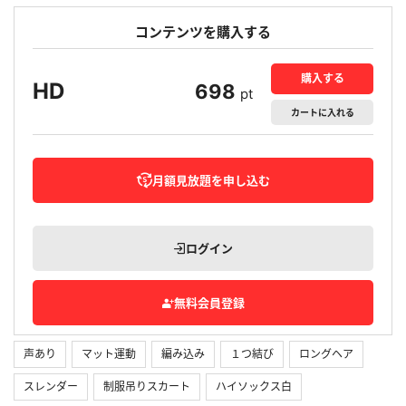
コンテンツを購入する
購入する
HD
698
pt
カート
に入れる
月額見放題を申し込む
ログイン
無料会員登録
声あり
マット運動
編み込み
１つ結び
ロングヘア
スレンダー
制服吊りスカート
ハイソックス白