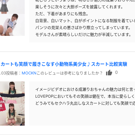
楽しそうに次々と大胆ポーズを披露してくれます。
ただ、下着があまりにも残念。
白背景、白いマット、白がポイントになる制服を着てい
パンツの見栄えの悪さばかり際立ってしまっています。
モデルさんが素晴らしいだけに魅力が半減しています。
スカートも笑顔で履きこなす小動物系美少女♪スカート比較実験
0
.03
投稿者：
MOCKN
このレビューは参考になりましたか？
イメージビデオにおける成瀬りおちゃんの魅力は何と言
LOVEPOPにおいてもその笑顔は健在で、本当に愛らし
どうみてもセクハラ丸出しなスカートに対しても笑顔で