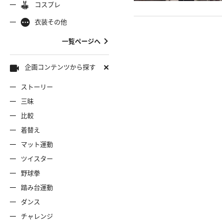
コスプレ
ャミソール
彼シャツ
Tシャツ
コスプレ
ナース
女
着物
袴
衣装その他
服
デニムスカート
ワンピー
バニーガール
バスローブ
一覧ページへ
雷風コーデ
ジーンズ
ェディングドレス
ースリミテーション
わんぱくスタイル
アイドル
着
ミニスカ
エプロン
セーター
企画コンテンツから探す
ストーリー
ロウィン
クリスマス
サバゲー
スタオル
透け
コート
三昧
比較
ーディガン
パーカー
ニットベ
着替え
マット運動
ツイスター
野球拳
踏み台運動
ダンス
チャレンジ