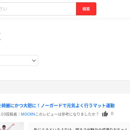
検索
覧
を綺麗にかつ大胆に！ノーガードで元気よく行うマット運動
0
.03
投稿者：
MOCKN
このレビューは参考になりましたか？
恥じらうというよりは、明るさが魅力の成瀬りおちゃん