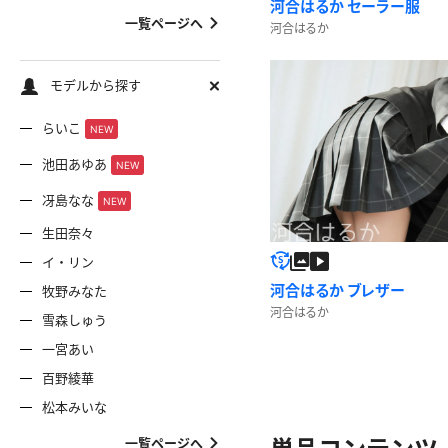
河合はるか セーラー服
一覧ページへ
河合はるか
モデルから探す
らいこ
NEW
池田あゆあ
NEW
冴島なな
NEW
生田奈々
イ・リン
河合はるか ブレザー
牧野みなた
河合はるか
雪森しゅう
一宮あい
百野綾華
松本みいな
一覧ページへ