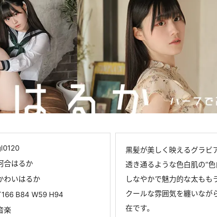
gl0120
黒髪が美しく映えるグラビ
河合はるか
透き通るような色白肌の“色
かわいはるか
しなやかで魅力的な太もも
クールな雰囲気を纏いなが
T166 B84 W59 H94
在です。
音楽