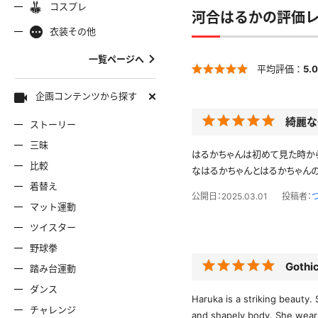
コスプレ
ャミソール
彼シャツ
Tシャツ
コスプレ
ナース
河合はるかの評価
女
着物
袴
衣装その他
服
デニムスカート
ワンピー
バニーガール
バスローブ
一覧ページへ
平均評価：
5.0
雷風コーデ
ジーンズ
ェディングドレス
ースリミテーション
わんぱくスタイル
アイドル
着
ミニスカ
エプロン
セーター
企画コンテンツから探す
綺麗な
ストーリー
ロウィン
クリスマス
サバゲー
スタオル
透け
コート
三昧
はるかちゃんは初めて見た時か
比較
ーディガン
パーカー
ニットベ
なはるかちゃんとはるかちゃん
着替え
公開日：2025.03.01
投稿者：
マット運動
ツイスター
野球拳
Gothi
踏み台運動
ダンス
Haruka is a striking beauty. 
チャレンジ
and shapely body. She wear