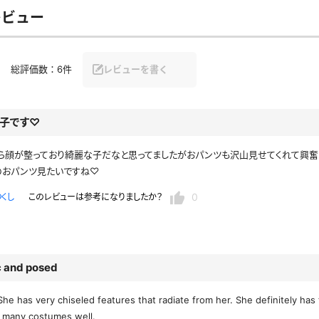
レースリミテーション
わんぱくスタイル
下着
ミニスカ
レビュー
ス
ハロウィン
クリスマス
バスタオル
透け
総評価数：
6件
レビューを書く
風
カーディガン
パーカー
子です♡
ら顔が整っており綺麗な子だなと思ってましたがおパンツも沢山見せてくれて興奮
スト
のおパンツ見たいですね♡
0
つくし
このレビューは参考になりましたか？
c and posed
She has very chiseled features that radiate from her. She definitely has 
 many costumes well.