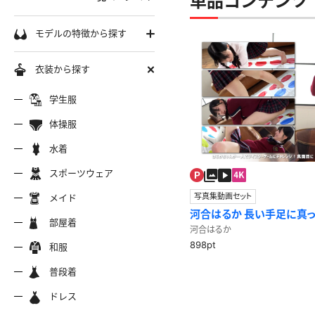
単品コンテンツ 
学生服
モデルの特徴から探す
セーラー服
巨乳
衣装から探す
軟体
ーラー夏服
セーラー中間服
セーラー
制服シャツ
学生服
スレンダー
ムチムチ
体操服
ーラーブレザー
ブレザー
制服カー
制服パーカー
ブルマ
ミニマム
水着
水着
長身
スポーツウェア
スポーツウェア
服ジャージ
制服セーター
制服ニッ
制服ジャンパースカート
色白
マイクロビキニ
写真集動画セット
メイド
美脚
陸上
河合はるか 長い手足に真
メイド
服ベスト
制服ポロシャツ
制服吊り
制服Tシャツ
操服
短パン
部屋着
美尻
クミズ
競泳水着
ビキニ
とツイスターゲーム！
河合はるか
部屋着
ちっぱい
898pt
和服
アリーダー
テニス
マーチン
服ワンピース
透けセーラー
制服コス
浴衣
普段着
一覧ページへ
普段着
オタード
スパッツ
ジャージ
ーリー
ふりふり衣装
ドレス
ホットパンツ
チャイナドレス