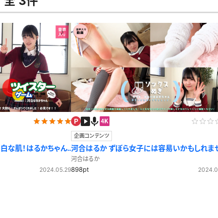
全 3件
セーラー夏服
セーラー中間服
セーラーブレザー
ブレザー
冬服
制服ジャージ
制服セーター
ディガン
制服ベスト
制服ポロシャツ
体操服
短パン
スクミズ
競泳水着
チアリーダー
テニス
トベスト
制服ワンピース
透けセーラー
企画コンテンツ
レオタード
スパッツ
っ白な肌！はるかちゃん
河合はるか ずぼら女子には容易いかもしれま
ガーリー
ふりふり衣装
スカート
ん！ソックス脱ぎ編
河合はるか
キャミソール
彼シャツ
T
898pt
2024.05.29
2024.0
グバンド
プレ
巫女
着物
私服
デニムスカート
地雷風コーデ
ジーンズ
ウェディングドレス