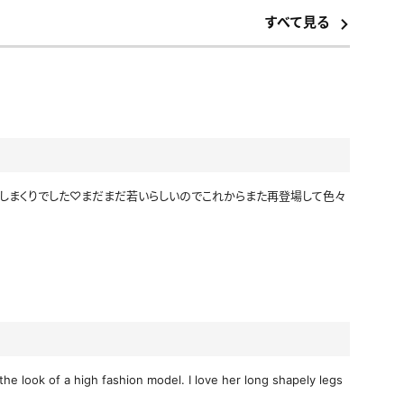
アイドル風
エプロン
すべて見る
サバゲー
コート
ニットベスト
しまくりでした♡まだまだ若いらしいのでこれからまた再登場して色々
the look of a high fashion model. I love her long shapely legs