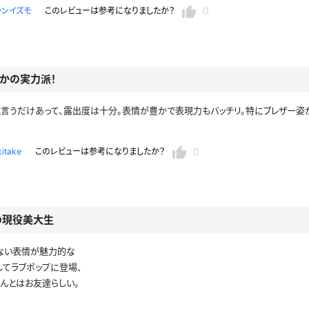
0
シンイズモ
このレビューは参考になりましたか？
かの実力派！
と言うだけあって、露出度は十分。表情が豊かで表現力もバッチリ。特にブレザー姿
0
kitake
このレビューは参考になりましたか？
の現役美大生
ない表情が魅力的な
してラブポップに登場、
んとはお友達らしい。