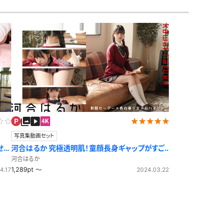
セーラー冬服
制服カーディガン
制服ニットベスト
制服吊りスカート
ビキニ
マーチングバンド
制服コスプレ
写真集動画セット
ジャージ
せ
河合はるか 究極透明肌！童顔長身ギャップがすご
い！制服セーター
河合はるか
シャツ
1,289pt ～
4.17
2024.03.22
袴
ワンピース