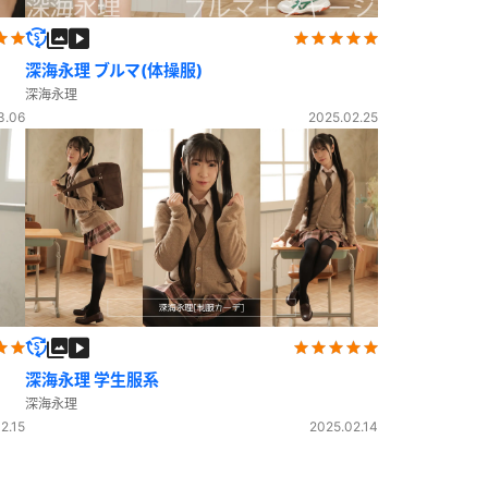
深海永理 ブルマ(体操服)
深海永理
3.06
2025.02.25
深海永理 学生服系
深海永理
2.15
2025.02.14