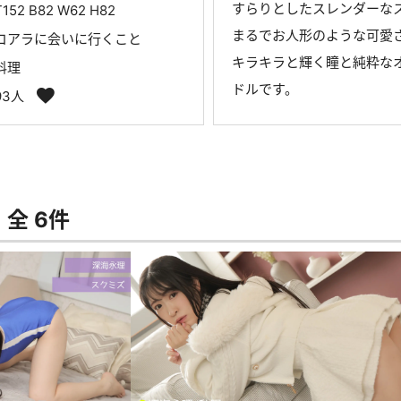
すらりとしたスレンダーな
T152 B82 W62 H82
まるでお人形のような可愛
コアラに会いに行くこと
キラキラと輝く瞳と純粋なオ
料理
ドルです。
93人
全 6件