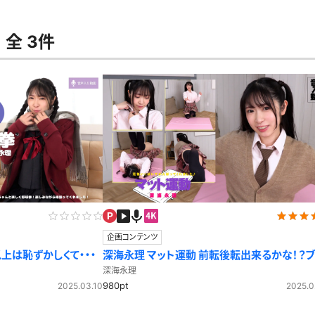
セーラー夏服
セーラー中間服
全 3件
セーラーブレザー
ブレザー
冬服
制服ジャージ
制服セーター
ディガン
制服ベスト
制服ポロシャツ
体操服
短パン
スクミズ
競泳水着
チアリーダー
テニス
トベスト
制服ワンピース
透けセーラー
レオタード
スパッツ
ガーリー
ふりふり衣装
スカート
企画コンテンツ
キャミソール
彼シャツ
T
グバンド
上は恥ずかしくて・・・
深海永理 マット運動 前転後転出来るかな！？
プレ
巫女
着物
ッジも披露！
私服
デニムスカート
深海永理
980pt
2025.03.10
2025.0
地雷風コーデ
ジーンズ
ウェディングドレス