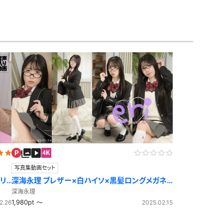
セーラー冬服
制服カーディガン
制服ニットベスト
制服吊りスカート
ビキニ
マーチングバンド
制服コスプレ
ジャージ
写真集動画セット
シャツ
ブリ
深海永理 ブレザー×白ハイソ×黒髪ロングメガネ
袴
美少女
ワンピース
深海永理
1,980pt ～
2.26
2025.02.15