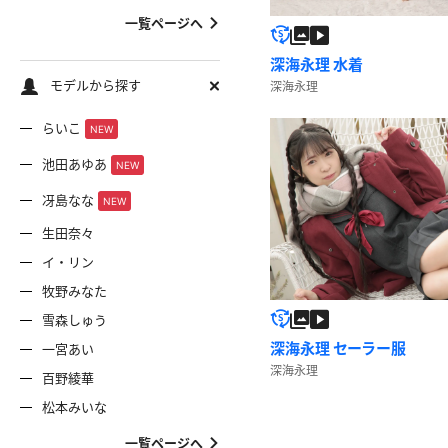
一覧ページへ
深海永理 水着
モデルから探す
深海永理
らいこ
NEW
池田あゆあ
NEW
冴島なな
NEW
生田奈々
イ・リン
牧野みなた
雪森しゅう
深海永理 セーラー服
一宮あい
深海永理
百野綾華
松本みいな
一覧ページへ