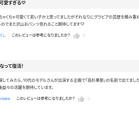
可愛すぎる♡
ちゃくちゃ可愛くて若い子かと思ってましたがそれなりにグラビアの芸歴を積み重ね
るのでまた沢山おパンツ見れること期待してます♡
0
くし
このレビューは参考になりましたか？
なって復活！
探してみたら、10代のモデルさんが出演する企画で「高杉果那」の名前で出てまし
後益々の活躍を期待しています。
0
kitake
このレビューは参考になりましたか？