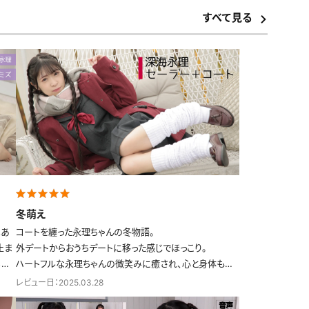
すべて見る
冬萌え
はあ
コートを纏った永理ちゃんの冬物語。
止ま
外デートからおうちデートに移った感じでほっこり。
ると
ハートフルな永理ちゃんの微笑みに癒され、心と身体もホ
り
ッカホカ！
レビュー日：2025.03.28