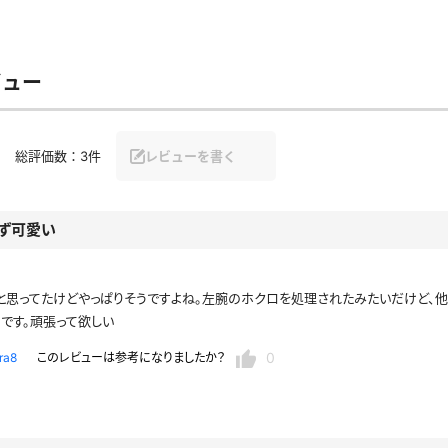
レースリミテーション
わんぱくスタイル
下着
ミニスカ
ス
ハロウィン
クリスマス
バスタオル
透け
ビュー
風
カーディガン
パーカー
総評価数：
3件
レビューを書く
ず可愛い
スト
と思ってたけどやっぱりそうですよね。左腕のホクロを処理されたみたいだけど、他
です。頑張って欲しい
0
ra8
このレビューは参考になりましたか？