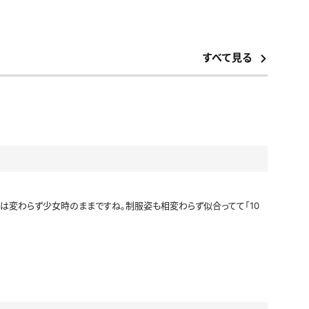
アイドル風
エプロン
サバゲー
コート
すべて見る
ニットベスト
は変わらず少女時のままですね。制服姿も相変わらず似合ってて「10