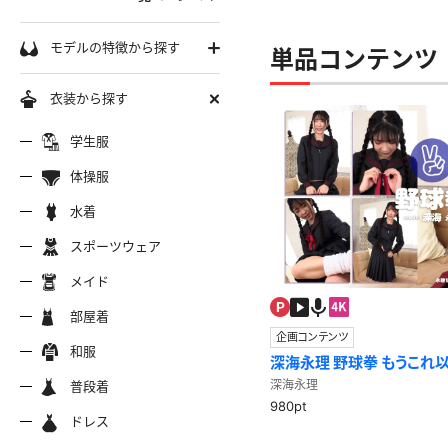
学生服
モデルの特徴から探す
単品コンテンツ 
セーラー服
巨乳
衣装から探す
軟体
ーラー夏服
セーラー中間服
セーラー
制服シャツ
学生服
スレンダー
ムチムチ
体操服
ーラーブレザー
ブレザー
制服カー
制服パーカー
ブルマ
ミニマム
水着
水着
長身
スポーツウェア
スポーツウェア
服ジャージ
制服セーター
制服ニッ
制服ジャンパースカート
色白
マイクロビキニ
メイド
美脚
陸上
メイド
服ベスト
制服ポロシャツ
制服吊り
制服Tシャツ
操服
短パン
部屋着
美尻
クミズ
競泳水着
ビキニ
企画コンテンツ
部屋着
ちっぱい
和服
アリーダー
テニス
マーチン
深海永理 野球拳 もうこれ以
服ワンピース
透けセーラー
制服コス
浴衣
普段着
一覧ページへ
深海永理
普段着
980pt
オタード
スパッツ
ジャージ
ーリー
ふりふり衣装
ドレス
ホットパンツ
チャイナドレス