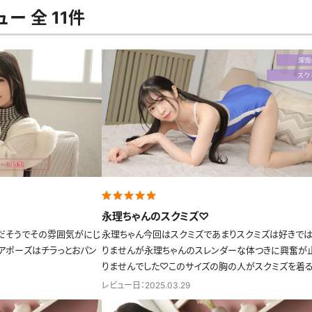
ー 全 11件
永理ちゃんのスクミズ♡
だそうでその雰囲気がにじ
永理ちゃん今回はスクミズであまりスクミズは好きで
アポーズはチラっとおパン
りませんが永理ちゃんのスレンダーな体つきに興奮が
りませんでした♡このサイズの胸の人がスクミズを着
興奮しますし胸やお尻を食い入るように見て興奮しまく
レビュー日：2025.03.29
でした♡