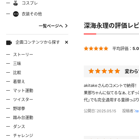
コスプレ
ャミソール
彼シャツ
Tシャツ
コスプレ
ナース
女
着物
袴
衣装その他
服
デニムスカート
ワンピー
バニーガール
バスローブ
深海永理の評価レ
一覧ページへ
雷風コーデ
ジーンズ
ェディングドレス
ースリミテーション
わんぱくスタイル
アイドル
着
ミニスカ
エプロン
セーター
企画コンテンツから探す
平均評価：
5.0
ストーリー
ロウィン
クリスマス
サバゲー
スタオル
透け
コート
三昧
変わら
比較
ーディガン
パーカー
ニットベ
着替え
akitakeさんのコメントで納得！
マット運動
果那ちゃんに似てるなぁ、とずっ
ツイスター
代」でも完全通用する童顔っぷり
野球拳
公開日：2025.05.15
投稿者：
te
踏み台運動
ダンス
チャレンジ