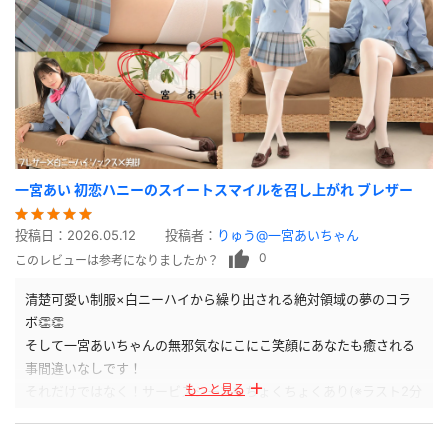
最高な作品をありがとうございます😌
一宮あい 初恋ハニーのスイートスマイルを召し上がれ ブレザー
投稿日：
2026.05.12
投稿者：
りゅう@一宮あいちゃん
0
このレビューは参考になりましたか？
清楚可愛い制服×白ニーハイから繰り出される絶対領域の夢のコラ
ボ👏👏
そして一宮あいちゃんの無邪気なにこにこ笑顔にあなたも癒される
事間違いなしです！
もっと見る
それだけではなく！サービスシーンもちょくちょくあり(※ラスト2分
は必見！)、とても盛りだくさんの内容でした！！！
神作品をありがとうございます😌