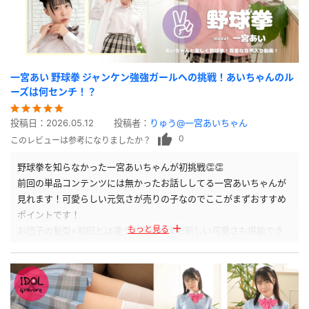
一宮あい 野球拳 ジャンケン強強ガールへの挑戦！あいちゃんのル
ーズは何センチ！？
投稿日：
2026.05.12
投稿者：
りゅう@一宮あいちゃん
0
このレビューは参考になりましたか？
野球拳を知らなかった一宮あいちゃんが初挑戦👏👏
前回の単品コンテンツには無かったお話ししてる一宮あいちゃんが
見れます！可愛らしい元気さが売りの子なのでここがまずおすすめ
ポイントです！
もっと見る
お団子の髪型×前回とは違う制服姿でまた新しい可愛さも堪能でき
ます☺️
最後の最後にはサービスシーンも、、？？？
この勝敗の行方はぜひ皆さんの目でお確かめください！！！