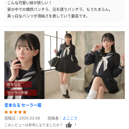
こんな可愛い妹が欲しい！
家の中での偶然パンチラ、兄を誘うパンチラ、もうたまらん。
真っ白なパンツが清純さを表していて最高です。
宮本なる セーラー服
投稿日：
2025.03.06
投稿者：
よここう
1
このレビューは参考になりましたか？