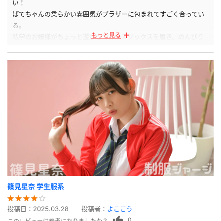
い！
ぱてちゃんの柔らかい雰囲気がブラザーに包まれてすごく合ってい
る。
もっと見る
私学のお嬢様がちょっと遊び心でルーズソックスを履き、のんびり
くつろぐ姿はたまらない。
篠見星奈 学生服系
投稿日：
2025.03.28
投稿者：
よここう
0