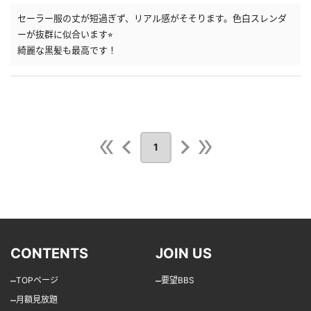
セーラー服の丈が短過ぎず、リアル感がそそります。色白スレンダ
ーが抜群に似合います⭐︎
綺麗な黒髪も最高です！
1
CONTENTS
JOIN US
–
–
TOPページ
要望BBS
–
月額見放題